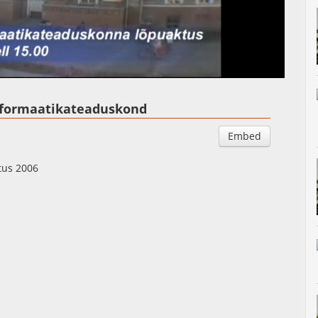
Auto
Esituskiirused
formaatikateaduskond
Embed
tus 2006