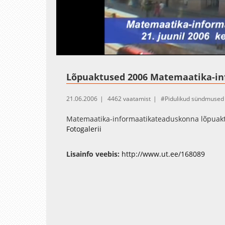
Loaded
:
Unmute
86.80%
Lõpuaktused 2006
Matemaatika-in
21.06.2006
4462 vaatamist
Pidulikud sündmused
Matemaatika-informaatikateaduskonna lõpuak
Fotogalerii
Lisainfo veebis:
http://www.ut.ee/168089