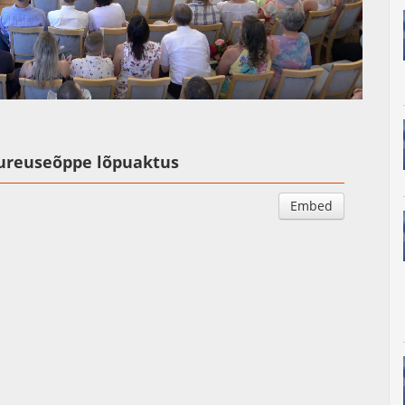
Auto
Esituskiirused
aureuseõppe lõpuaktus
Embed