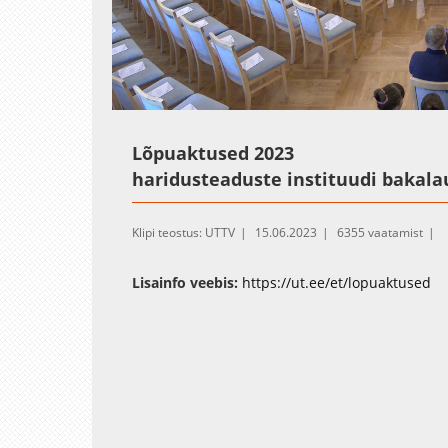
Loaded
:
Unmute
0.43%
Lõpuaktused 2023
haridusteaduste instituudi bakal
Klipi teostus: UTTV
15.06.2023
6355 vaatamist
Lisainfo veebis:
https://ut.ee/et/lopuaktused