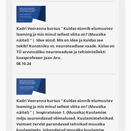
Kadri Vooranna kursus " Kuidas sünnib elumuutev
looming ja mis minul sellest võita on? (Muusika
näitel) " | Idee sünd. Mis on idee ja kuidas see
tekib? Kunstniku vs. neuroteadlase vaade. Külas on
TÜ arvutusliku neuroteaduse ja tehisintellekti
kaasprofessor Jaan Aru.
08.10.24
Kadri Vooranna kursus " Kuidas sünnib elumuutev
looming ja mis minul sellest võita on? (Muusika
näitel) " | Inspiratsioon 1. (Muusika) Kuulamise
mõju suurendavad võimalused. Kuulamistehnikad.
Vaimset tervist parandavad tehnikad muusika
kuulamiseks. Juhendatud muusika kuulamise