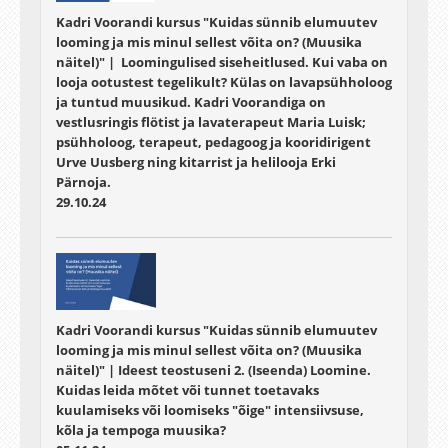
Kadri Voorandi kursus "Kuidas sünnib elumuutev
looming ja mis minul sellest võita on? (Muusika
näitel)" | Loomingulised siseheitlused. Kui vaba on
looja ootustest tegelikult? Külas on lavapsühholoog
ja tuntud muusikud. Kadri Voorandiga on
vestlusringis flötist ja lavaterapeut Maria Luisk;
psühholoog, terapeut, pedagoog ja kooridirigent
Urve Uusberg ning kitarrist ja helilooja Erki
Pärnoja.
29.10.24
Kadri Voorandi kursus "Kuidas sünnib elumuutev
looming ja mis minul sellest võita on? (Muusika
näitel)" | Ideest teostuseni 2. (Iseenda) Loomine.
Kuidas leida mõtet või tunnet toetavaks
kuulamiseks või loomiseks "õige" intensiivsuse,
kõla ja tempoga muusika?