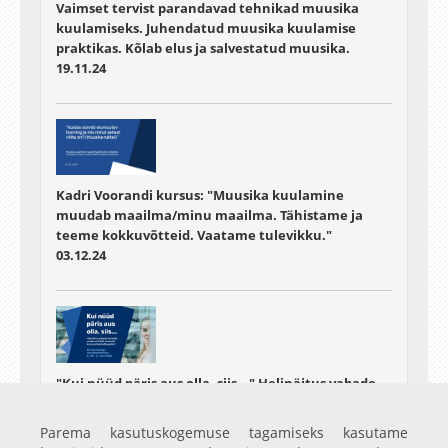
Vaimset tervist parandavad tehnikad muusika
kuulamiseks. Juhendatud muusika kuulamise
praktikas. Kõlab elus ja salvestatud muusika.
19.11.24
Kadri Voorandi kursus: "Muusika kuulamine
muudab maailma/minu maailma. Tähistame ja
teeme kokkuvõtteid. Vaatame tulevikku."
03.12.24
"Kui nüüd päris aus olla, siis..." Helinäitus vabade
kunstide professor Kadri Voorandi kursusel loodud
lugudest
Parema kasutuskogemuse tagamiseks kasutame
06.05.25