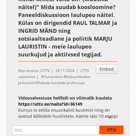
näitel)" Mida suudab koosloomine?
Paneeldiskussioon laulupeo näitel.
Külas on dirigendid RAUL TALMAR ja
INGRID MÄND ning
sotsiaalteadlane ja poliitik MARJU
LAURISTIN - meie laulupeo
suurkujud ja aktiivsed tegijad.
Embed
Klipi teostus: UTTV
26.11.2024
2755
vaatamist
Humaniora
Kultuuriteadus
ja kunstid
Vabade kunstide professuur
Videosalvestuse helifaili on võimalik kuulata
https://uttv.ee/naita?id=36149
Kursus ei eelda muusikalist kuulmist ning on
avatud kõikidele huvilistele. Käime läbi 10 etappi
loomingu sünnist igavikuni. Käsitleme iga etapi
juures loomingusse põimitud narratiivi mõju
võimalusi. Analüüsime loomingus peituva