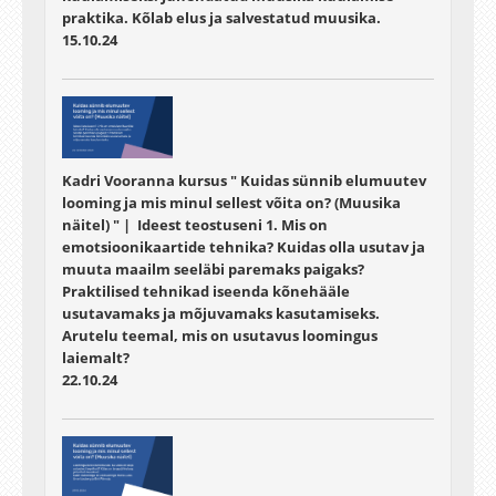
praktika. Kõlab elus ja salvestatud muusika.
15.10.24
Kadri Vooranna kursus " Kuidas sünnib elumuutev
looming ja mis minul sellest võita on? (Muusika
näitel) " | Ideest teostuseni 1. Mis on
emotsioonikaartide tehnika? Kuidas olla usutav ja
muuta maailm seeläbi paremaks paigaks?
Praktilised tehnikad iseenda kõnehääle
usutavamaks ja mõjuvamaks kasutamiseks.
Arutelu teemal, mis on usutavus loomingus
laiemalt?
22.10.24