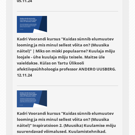
05.11.24
Kadri Voorandi kursus "Kuidas sünnib elumuutev
looming ja mis minul sellest võita on? (Muusika
näitel)" | Miks on miski populaarne? Kuulaja mõju
loojale - ühe kuulaja mõju teisele. Maitse üle
vaieldakse. Külas on Tartu Ülikooli
afektiivpsühholoogia professor ANDERO UUSBERG.
12.11.24
Kadri Voorandi kursus "Kuidas sünnib elumuutev
looming ja mis minul sellest võita on? (Muusika
näitel)" Inspiratsioon 2. (Muusika) Kuulamise mõju
suurendavad võimalused. Kuulamistehnikad.