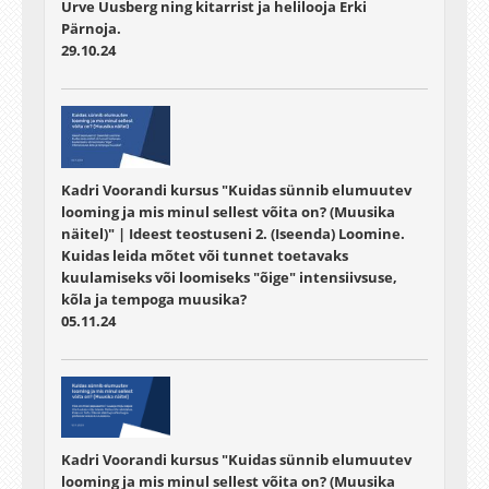
Urve Uusberg ning kitarrist ja helilooja Erki
Pärnoja.
29.10.24
Kadri Voorandi kursus "Kuidas sünnib elumuutev
looming ja mis minul sellest võita on? (Muusika
näitel)" | Ideest teostuseni 2. (Iseenda) Loomine.
Kuidas leida mõtet või tunnet toetavaks
kuulamiseks või loomiseks "õige" intensiivsuse,
kõla ja tempoga muusika?
05.11.24
Kadri Voorandi kursus "Kuidas sünnib elumuutev
looming ja mis minul sellest võita on? (Muusika