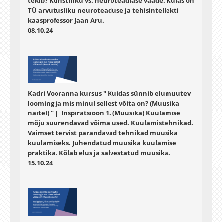
tekib? Kunstniku vs. neuroteadlase vaade. Külas on
TÜ arvutusliku neuroteaduse ja tehisintellekti
kaasprofessor Jaan Aru.
08.10.24
Kadri Vooranna kursus " Kuidas sünnib elumuutev
looming ja mis minul sellest võita on? (Muusika
näitel) " | Inspiratsioon 1. (Muusika) Kuulamise
mõju suurendavad võimalused. Kuulamistehnikad.
Vaimset tervist parandavad tehnikad muusika
kuulamiseks. Juhendatud muusika kuulamise
praktika. Kõlab elus ja salvestatud muusika.
15.10.24