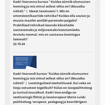
Kadri Vooranna kursus " Kuidas sünnib elumuutev
looming ja mis minul sellest võita on? (Muusika
näitel) " | Ideest teostuseni 1. Mis on
emotsioonikaartide tehnika? Kuidas olla usutav ja
muuta maailm seeläbi paremaks paigaks?
Praktilised tehnikad iseenda kõnehääle
usutavamaks ja mõjuvamaks kasutamiseks.
Arutelu teemal, mis on usutavus loomingus
laiemalt?
22.10.24
Kadri Voorandi kursus "Kuidas sünnib elumuutev
looming ja mis minul sellest võita on? (Muusika
näitel)" | Loomingulised siseheitlused. Kui vaba on
looja ootustest tegelikult? Külas on lavapsühholoog
ja tuntud muusikud. Kadri Voorandiga on
vestlusringis flötist ja lavaterapeut Maria Luisk;
psühholoog, terapeut, pedagoog ja kooridirigent