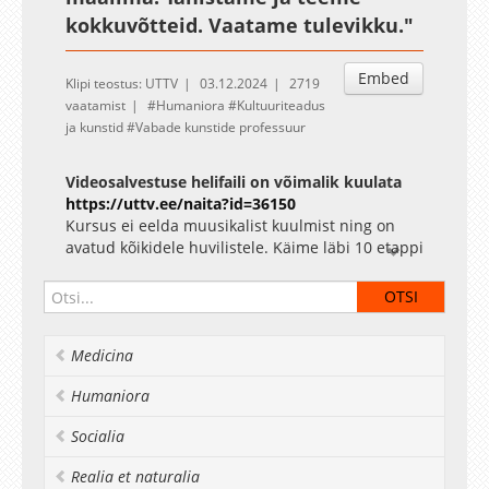
kokkuvõtteid. Vaatame tulevikku."
Embed
Klipi teostus: UTTV
03.12.2024
2719
vaatamist
Humaniora
Kultuuriteadus
ja kunstid
Vabade kunstide professuur
Videosalvestuse helifaili on võimalik kuulata
https://uttv.ee/naita?id=36150
Kursus ei eelda muusikalist kuulmist ning on
avatud kõikidele huvilistele. Käime läbi 10 etappi
loomingu sünnist igavikuni. Käsitleme iga etapi
juures loomingusse põimitud narratiivi mõju
võimalusi. Analüüsime loomingus peituva
sõnumi usutavuse olemust ning õpime
Medicina
inimhääle näitel edastama mõjuvat ja usutavat
sõnumit vastavate tehnikate abil. Mõtestame
Humaniora
hea narratiivi edastuse maailma parandavaid
võimalusi. Õpime kasutama tehnikaid muusika
Socialia
kuulamiseks või mistahes loomingu tarbimiseks
eesmärgiga suurendada selle positiivset mõju
Realia et naturalia
iseenda loovusele ja vaimsele heaolule. Arutame