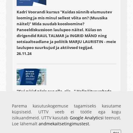
Kadri Voorandi kursus "Kuidas sünnib elumuutev
looming ja mis minul sellest võita on? (Muusika
näitel)" Mida suudab koosloomine?
Paneeldiskussioon laulupeo näitel. Külas on
dirigendid RAUL TALMAR ja INGRID MÄND ning
sotsiaalteadlane ja poliitik MARJU LAURISTIN - meie
laulupeo suurkujud ja aktiivsed tegijad.
26.11.24
"Kui nüüd päris aus olla, siis..." Helinäitus vabade
kunstide professor Kadri Voorandi kursusel loodud
lugudest
Parema kasutuskogemuse tagamiseks kasutame
06.05.25
küpsiseid. UTTV veeb ei töötle ega kogu
isikuandmeid. UTTV kasutab
Google Analyticsi
teenust.
Loe lähemalt
andmekaitsetingimustest
.