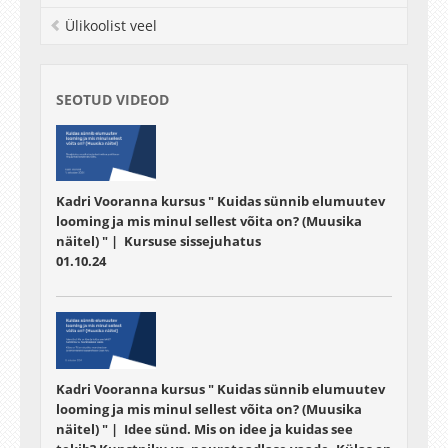
loomingu mõju erinevates mastaapides, kodust
Ülikoolist veel
laulupeoni. Mitmes loengus toimuvad
paneelvestlused ning külla on kutsutud ka oma
ala asjatundjad. Iga loeng kätkeb endas
praktilist muusika kuulamist. Kursus eeldab
SEOTUD VIDEOD
aktiivset osalust ja annab sisu edasi
terviklikumalt füüsiliselt kohal viibides.
Kadri Vooranna kursus " Kuidas sünnib elumuutev
looming ja mis minul sellest võita on? (Muusika
näitel) " | Kursuse sissejuhatus
01.10.24
Kadri Vooranna kursus " Kuidas sünnib elumuutev
looming ja mis minul sellest võita on? (Muusika
näitel) " | Idee sünd. Mis on idee ja kuidas see