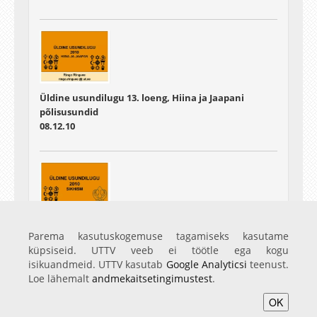
Üldine usundilugu 13. loeng, Hiina ja Jaapani
põlisusundid
08.12.10
Üldine usundilugu 14. loeng, Sikhism, Uued usundid
Parema kasutuskogemuse tagamiseks kasutame
15.12.10
küpsiseid. UTTV veeb ei töötle ega kogu
isikuandmeid. UTTV kasutab
Google Analyticsi
teenust.
Loe lähemalt
andmekaitsetingimustest
.
OK