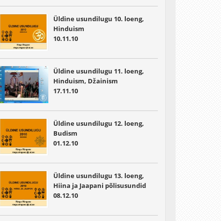
Üldine usundilugu 10. loeng,
Hinduism
10.11.10
Üldine usundilugu 11. loeng,
Hinduism, Džainism
17.11.10
Üldine usundilugu 12. loeng,
Budism
01.12.10
Üldine usundilugu 13. loeng,
Hiina ja Jaapani põlisusundid
08.12.10