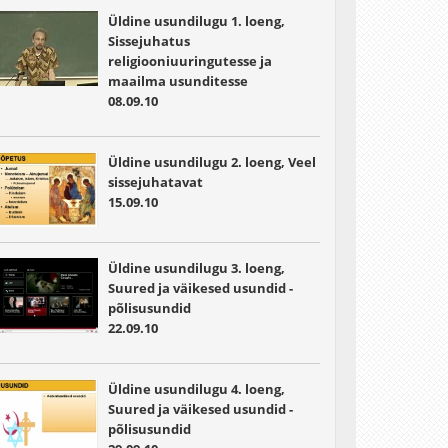
Üldine usundilugu 1. loeng,
Sissejuhatus
religiooniuuringutesse ja
maailma usunditesse
08.09.10
Üldine usundilugu 2. loeng, Veel
sissejuhatavat
15.09.10
Üldine usundilugu 3. loeng,
Suured ja väikesed usundid -
põlisusundid
22.09.10
Üldine usundilugu 4. loeng,
Suured ja väikesed usundid -
põlisusundid