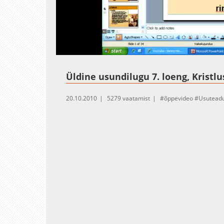
Loaded
:
Unmute
10.77%
Üldine usundilugu 7. loeng, Kristlu
20.10.2010
5279 vaatamist
õppevideo
Usutead