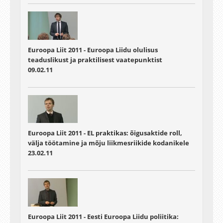
Euroopa Liit 2011 - Euroopa Liidu olulisus
teaduslikust ja praktilisest vaatepunktist
09.02.11
Euroopa Liit 2011 - EL praktikas: õigusaktide roll,
välja töötamine ja mõju liikmesriikide kodanikele
23.02.11
Euroopa Liit 2011 - Eesti Euroopa Liidu poliitika: