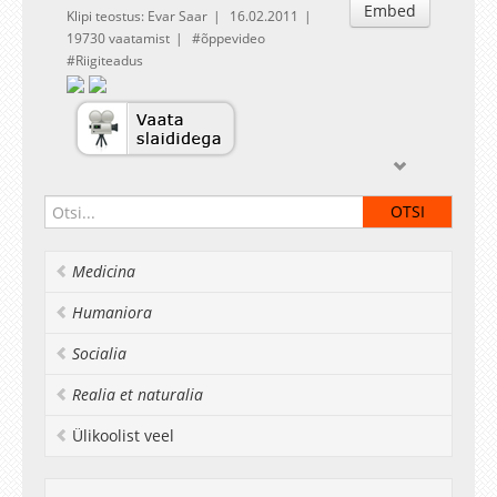
Embed
Klipi teostus: Evar Saar
16.02.2011
19730 vaatamist
õppevideo
Riigiteadus
Medicina
Humaniora
Socialia
Realia et naturalia
Ülikoolist veel