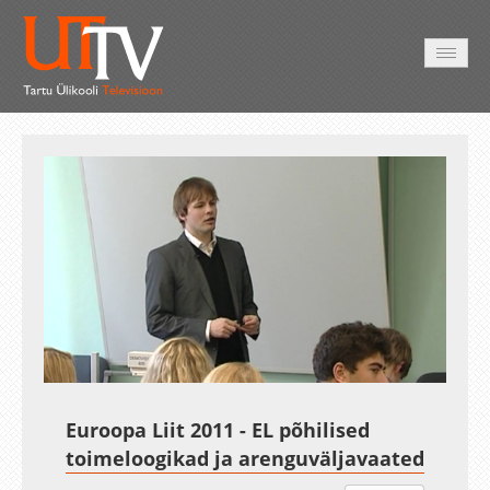
AVALEHT
VIDEOD
FOTOD
TEENUSED
Auto
Loaded
:
Unmute
Esituskiirused
2.03%
Euroopa Liit 2011 - EL põhilised
toimeloogikad ja arenguväljavaated