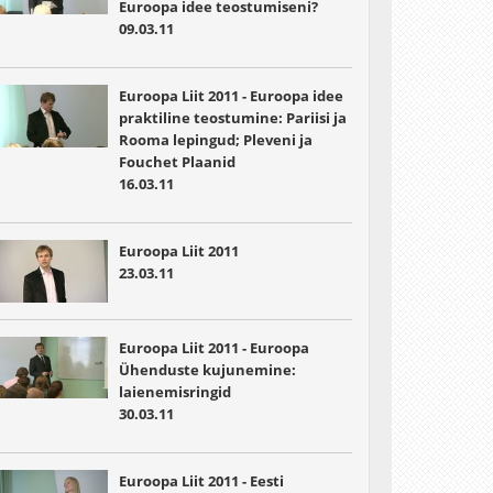
Euroopa idee teostumiseni?
09.03.11
Euroopa Liit 2011 - Euroopa idee
praktiline teostumine: Pariisi ja
Rooma lepingud; Pleveni ja
Fouchet Plaanid
16.03.11
Euroopa Liit 2011
23.03.11
Euroopa Liit 2011 - Euroopa
Ühenduste kujunemine:
laienemisringid
30.03.11
Euroopa Liit 2011 - Eesti