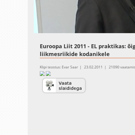
Loaded
:
Unmute
2.09%
Euroopa Liit 2011 - EL praktikas: õ
liikmesriikide kodanikele
Klipi teostus: Evar Saar
23.02.2011
21090 vaatamis