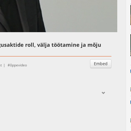
Auto
Esituskiirused
igusaktide roll, välja töötamine ja mõju
Embed
t
õppevideo