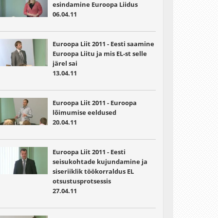
esindamine Euroopa Liidus
06.04.11
Euroopa Liit 2011 - Eesti saamine
Euroopa Liitu ja mis EL-st selle
järel sai
13.04.11
Euroopa Liit 2011 - Euroopa
lõimumise eeldused
20.04.11
Euroopa Liit 2011 - Eesti
seisukohtade kujundamine ja
siseriiklik töökorraldus EL
otsustusprotsessis
27.04.11