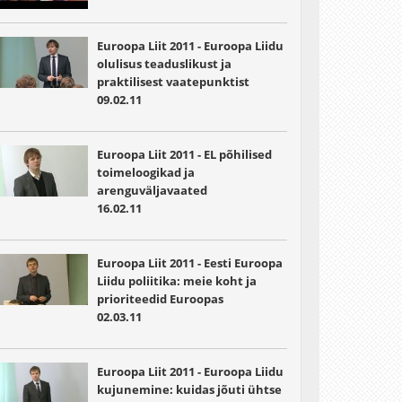
Euroopa Liit 2011 - Euroopa Liidu
olulisus teaduslikust ja
praktilisest vaatepunktist
09.02.11
Euroopa Liit 2011 - EL põhilised
toimeloogikad ja
arenguväljavaated
16.02.11
Euroopa Liit 2011 - Eesti Euroopa
Liidu poliitika: meie koht ja
prioriteedid Euroopas
02.03.11
Euroopa Liit 2011 - Euroopa Liidu
kujunemine: kuidas jõuti ühtse