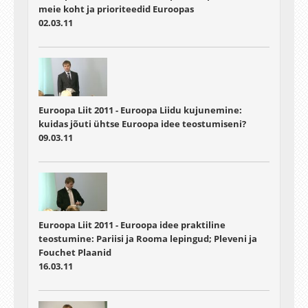
meie koht ja prioriteedid Euroopas
02.03.11
Euroopa Liit 2011 - Euroopa Liidu kujunemine:
kuidas jõuti ühtse Euroopa idee teostumiseni?
09.03.11
Euroopa Liit 2011 - Euroopa idee praktiline
teostumine: Pariisi ja Rooma lepingud; Pleveni ja
Fouchet Plaanid
16.03.11