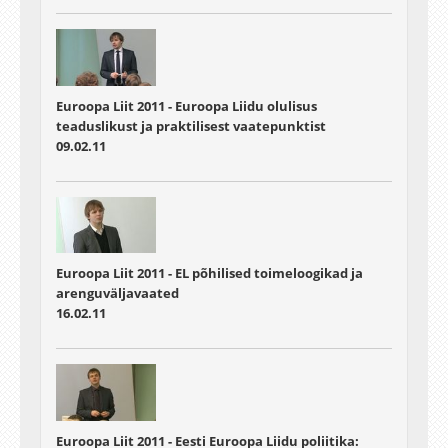
Euroopa Liit 2011 - Euroopa Liidu olulisus
teaduslikust ja praktilisest vaatepunktist
09.02.11
Euroopa Liit 2011 - EL põhilised toimeloogikad ja
arenguväljavaated
16.02.11
Euroopa Liit 2011 - Eesti Euroopa Liidu poliitika: