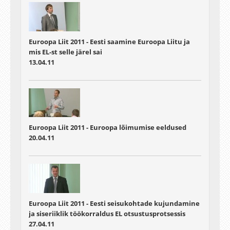
Euroopa Liit 2011 - Eesti saamine Euroopa Liitu ja
mis EL-st selle järel sai
13.04.11
Euroopa Liit 2011 - Euroopa lõimumise eeldused
20.04.11
Euroopa Liit 2011 - Eesti seisukohtade kujundamine
ja siseriiklik töökorraldus EL otsustusprotsessis
27.04.11