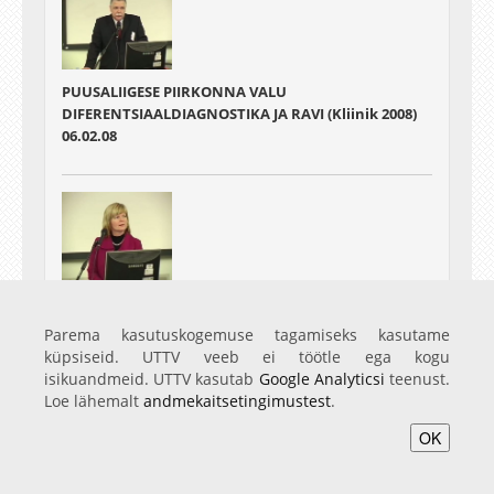
PUUSALIIGESE PIIRKONNA VALU
DIFERENTSIAALDIAGNOSTIKA JA RAVI (Kliinik 2008)
06.02.08
VILJATUSE DIAGNOSTIKA JA RAVI KAASAEGSED
VÕIMALUSED (Kliinik 2008)
Parema kasutuskogemuse tagamiseks kasutame
06.02.08
küpsiseid. UTTV veeb ei töötle ega kogu
isikuandmeid. UTTV kasutab
Google Analyticsi
teenust.
Loe lähemalt
andmekaitsetingimustest
.
OK
Avaleht
Videod
Fotod
Teenused
Sisene