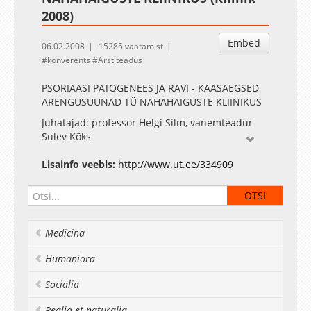
2008)
Embed
06.02.2008
15285 vaatamist
konverents
Arstiteadus
PSORIAASI PATOGENEES JA RAVI - KAASAEGSED
ARENGUSUUNAD TÜ NAHAHAIGUSTE KLIINIKUS
Juhatajad: professor Helgi Silm, vanemteadur
Sulev Kõks
Põletikulised tsütokiinid psoriaasi
Lisainfo veebis:
http://www.ut.ee/334909
tekkemehhanismis - Külli Kingo, Ranno Rätsepp
Psoriaas kui ateroskleroosi riskitegur - Sirje Kaur
Psoriaasihaigete emotsionaalne staatus sõltuvalt
haiguse raskusest - Kristi Abram, Ene Pärna,
Medicina
Külli Kingo
Humaniora
Psoriaasi haigusjuhud - Maire Karelson
Socialia
Realia et naturalia