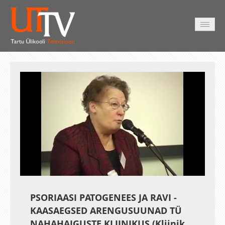
AVALEHT
VIDEOD
FOTOD
TEENUSED
Auto
Loaded
:
Unmute
Esituskiirused
1.01%
PSORIAASI PATOGENEES JA RAVI -
KAASAEGSED ARENGUSUUNAD TÜ
NAHAHAIGUSTE KLIINIKUS (Kliinik