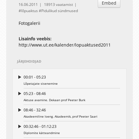
Embed
16.06.2011
18913 vaatamist
lõpuaktus
Pidulikud sündmused
Fotogalerii
Lisainfo veebis:
http://www.ut.ee/kalender/lopuaktused2011
JÄRJEHOIDJAD
00:01 - 05:23
Lõpetajate sisenemine
05:23 - 08:46
Aktuse avamine. Dekaan prof Peeter Burk
08:46 - 32:46
Akadeemiline loeng. Akadeemik, prof Peeter Saari
00:32:46 - 01:12:23
Diplomite kätteandmine