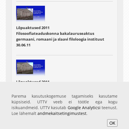
Lõpuaktused 2011
Filosoofiateaduskonna bakalauruseaktus
germaani, romaani ja slaavi filoloogia instituut
30.06.11
Lõpuaktused 2011
Filosoofiateaduskonna bakalauruseaktus
ajaloo ja arheoloogia instituut
Parema kasutuskogemuse tagamiseks kasutame
30.06.11
küpsiseid. UTTV veeb ei töötle ega kogu
isikuandmeid. UTTV kasutab
Google Analyticsi
teenust.
Loe lähemalt
andmekaitsetingimustest
.
OK