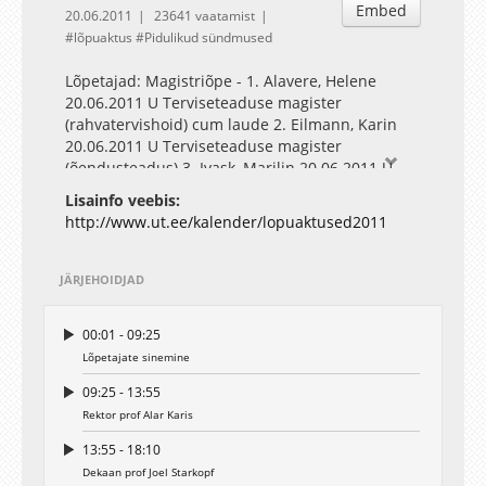
Embed
20.06.2011
23641 vaatamist
lõpuaktus
Pidulikud sündmused
Lõpetajad: Magistriõpe - 1. Alavere, Helene
20.06.2011 U Terviseteaduse magister
(rahvatervishoid) cum laude 2. Eilmann, Karin
20.06.2011 U Terviseteaduse magister
(õendusteadus) 3. Ivask, Marilin 20.06.2011 U
Loodusteaduse magister (biomeditsiin) cum
Lisainfo veebis:
laude 4. Kivistik, Alice 20.06.2011 U
http://www.ut.ee/kalender/lopuaktused2011
Terviseteaduse magister (rahvatervishoid) 5.
Kõrve, Katti 20.06.2011 U Terviseteaduse
magister (õendusteadus) 6. Leidmaa, Este
JÄRJEHOIDJAD
20.06.2011 U Loodusteaduse magister
(biomeditsiin) 7. Lepp, Inga 20.06.2011 U
00:01 - 09:25
Terviseteaduse magister (õendusteadus) 8.
Lõpetajate sinemine
Leppsaar, Lilia 20.06.2011 U Terviseteaduse
magister (õendusteadus) 9. Liiv, Joanna
09:25 - 13:55
20.06.2011 U Loodusteaduse magister
Rektor prof Alar Karis
(biomeditsiin) cum laude 10. Liivlaid, Hedi
20.06.2011 U Terviseteaduse magister
13:55 - 18:10
(rahvatervishoid) 11. Linnuste, Indrek 20.06.2011
Dekaan prof Joel Starkopf