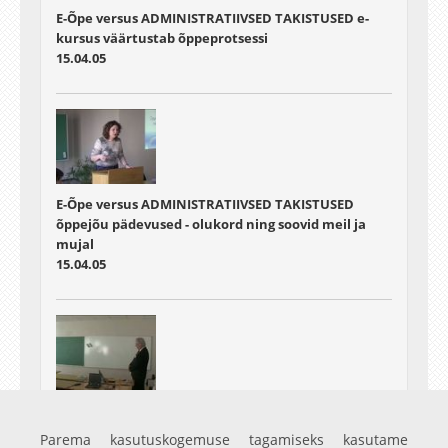
E-Õpe versus ADMINISTRATIIVSED TAKISTUSED e-
kursus väärtustab õppeprotsessi
15.04.05
E-Õpe versus ADMINISTRATIIVSED TAKISTUSED
õppejõu pädevused - olukord ning soovid meil ja
mujal
15.04.05
E-Õpe versus ADMINISTRATIIVSED TAKISTUSED e-
laborid-mis need on ja kuidas kasutada
Parema kasutuskogemuse tagamiseks kasutame