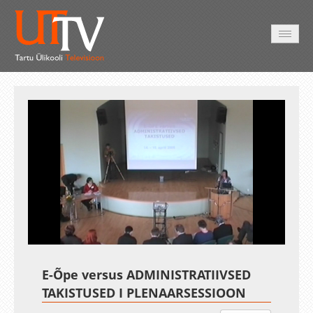
AVALEHT
VIDEOD
FOTOD
TEENUSED
Auto
Loaded
:
Unmute
Esituskiirused
1.59%
E-Õpe versus ADMINISTRATIIVSED
TAKISTUSED I PLENAARSESSIOON