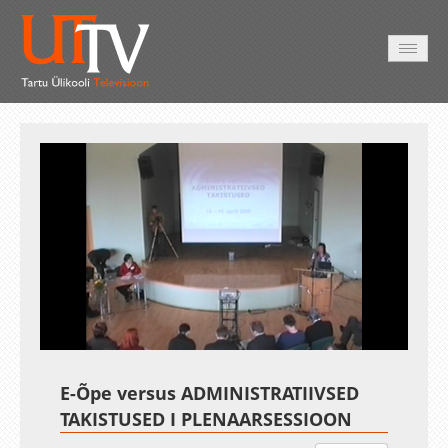
HOME
VIDEO
PHOTO
SERVICES
Auto
Loaded
:
Unmute
Esituskiirused
1.56%
E-Õpe versus ADMINISTRATIIVSED
TAKISTUSED I PLENAARSESSIOON