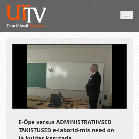
HOME
VIDEO
PHOTO
SERVICES
Auto
Loaded
:
Unmute
Esituskiirused
1.76%
E-Õpe versus ADMINISTRATIIVSED
TAKISTUSED e-laborid-mis need on
ja kuidas kasutada