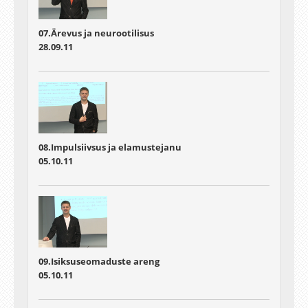
07.Ärevus ja neurootilisus
28.09.11
08.Impulsiivsus ja elamustejanu
05.10.11
09.Isiksuseomaduste areng
05.10.11