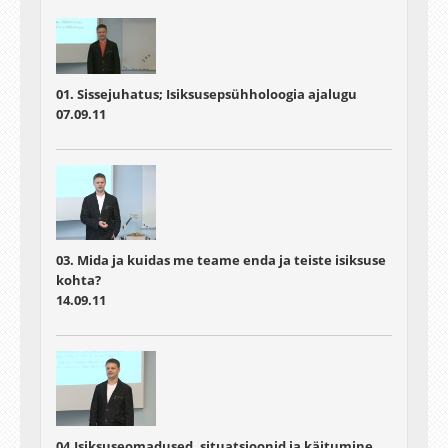
01. Sissejuhatus; Isiksusepsühholoogia ajalugu
07.09.11
03. Mida ja kuidas me teame enda ja teiste isiksuse
kohta?
14.09.11
04.Isiksuseomadused, situatsioonid ja käitumine