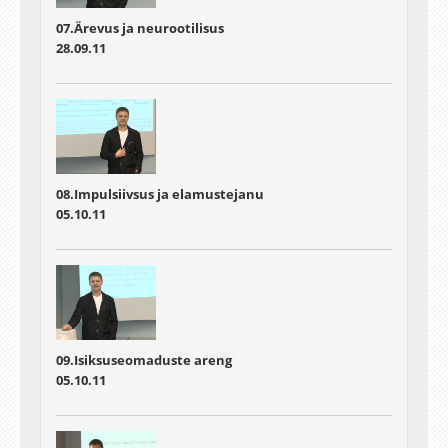
07.Ärevus ja neurootilisus
28.09.11
08.Impulsiivsus ja elamustejanu
05.10.11
09.Isiksuseomaduste areng
05.10.11