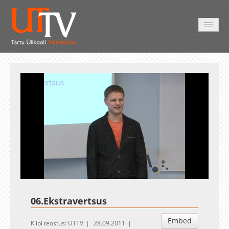
AVALEHT
VIDEOD
FOTOD
TEENUSED
Auto
Loaded
:
Unmute
Esituskiirused
1.70%
06.Ekstravertsus
Embed
Klipi teostus: UTTV
28.09.2011