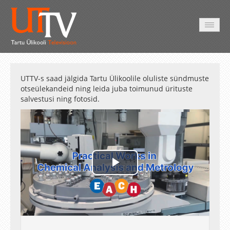
AVALEHT
VIDEOD
FOTOD
TEENUSED
UTTV-s saad jälgida Tartu Ülikoolile oluliste sündmuste
otseülekandeid ning leida juba toimunud ürituste
salvestusi ning fotosid.
Play
Video