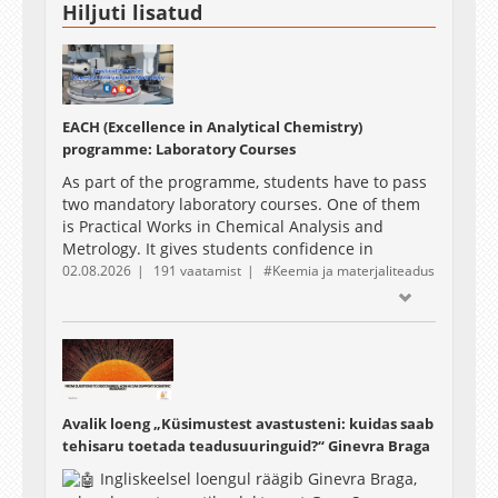
Hiljuti lisatud
EACH (Excellence in Analytical Chemistry)
programme: Laboratory Courses
As part of the programme, students have to pass
two mandatory laboratory courses. One of them
is Practical Works in Chemical Analysis and
Metrology. It gives students confidence in
performing instrumental chemical analysis using
02.08.2026
191 vaatamist
Keemia ja materjaliteadus
different types of equipment and in the practical
implementation of measurement uncertainty
evaluation.
The 2025 intake students had the opportunity to
record their work during one of the laboratory
sessions, which are presented in the following
Avalik loeng „Küsimustest avastusteni: kuidas saab
video.
tehisaru toetada teadusuuringuid?“ Ginevra Braga
Ingliskeelsel loengul räägib Ginevra Braga,