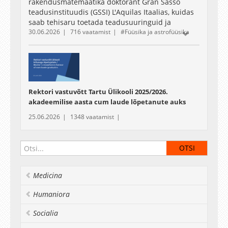
rakendusmatemaatika doktorant Gran Sasso
teadusinstituudis (GSSI) L'Aquilas Itaalias, kuidas
saab tehisaru toetada teadusuuringuid ja
30.06.2026
716 vaatamist
Füüsika ja astrofüüsika
tutvustab mitmeagentset tehisarusüsteemi
DENARIO, mis on loodud teadlaste igapäevatöö
abistamiseks. Milline näeb teadlase elu tegelikult
välja ja milliste väljakutsetega seisavad teadlased
silmitsi? Vaagime ka tehisaru eetilisi tagajärgi
teaduses, sealhulgas võimalusi, piiranguid ja
Rektori vastuvõtt Tartu Ülikooli 2025/2026.
vastutust, mis kaasnevad intelligentsete
akadeemilise aasta cum laude lõpetanute auks
süsteemide integreerimisega avastusprotsessi.
25.06.2026
1348 vaatamist
Medicina
Humaniora
Socialia