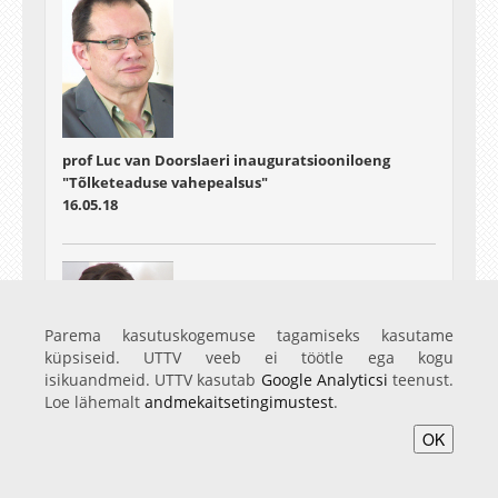
prof Luc van Doorslaeri inauguratsiooniloeng
"Tõlketeaduse vahepealsus"
16.05.18
Parema kasutuskogemuse tagamiseks kasutame
küpsiseid. UTTV veeb ei töötle ega kogu
isikuandmeid. UTTV kasutab
Google Analyticsi
teenust.
Loe lähemalt
andmekaitsetingimustest
.
prof Sara Bédard-Goulet' inauguratsiooniloeng
OK
"Moodsa maailma asustamine: Jean Echenozi
romaanid".
29.05.18