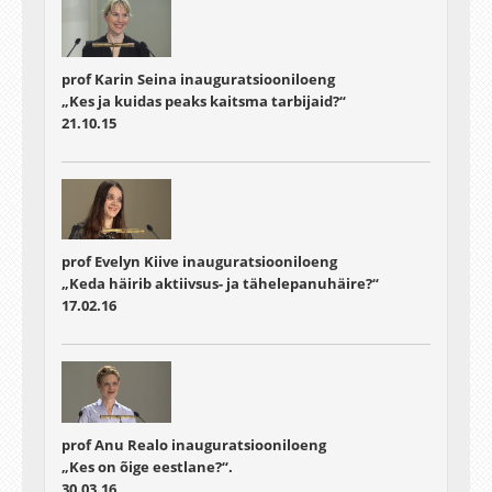
prof Karin Seina inauguratsiooniloeng
„Kes ja kuidas peaks kaitsma tarbijaid?“
21.10.15
prof Evelyn Kiive inauguratsiooniloeng
„Keda häirib aktiivsus- ja tähelepanuhäire?“
17.02.16
prof Anu Realo inauguratsiooniloeng
„Kes on õige eestlane?“.
30.03.16