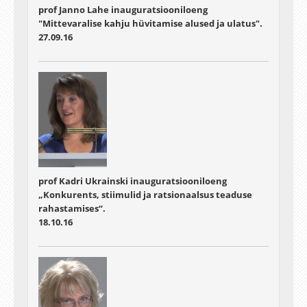
prof Janno Lahe inauguratsiooniloeng
"Mittevaralise kahju hüvitamise alused ja ulatus".
27.09.16
prof Kadri Ukrainski inauguratsiooniloeng
„Konkurents, stiimulid ja ratsionaalsus teaduse
rahastamises“.
18.10.16