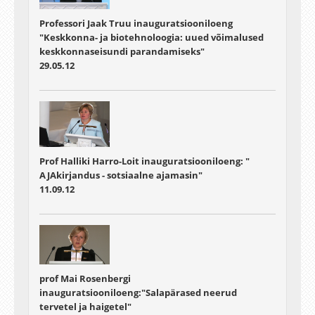
Professori Jaak Truu inauguratsiooniloeng
"Keskkonna- ja biotehnoloogia: uued võimalused
keskkonnaseisundi parandamiseks"
29.05.12
Prof Halliki Harro-Loit inauguratsiooniloeng: "
AJAkirjandus - sotsiaalne ajamasin"
11.09.12
prof Mai Rosenbergi
inauguratsiooniloeng:"Salapärased neerud
tervetel ja haigetel"