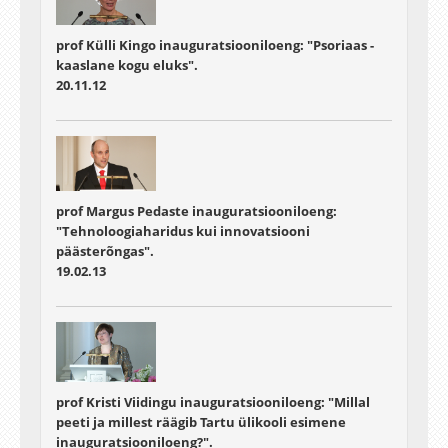
prof Külli Kingo inauguratsiooniloeng: "Psoriaas -
kaaslane kogu eluks".
20.11.12
prof Margus Pedaste inauguratsiooniloeng:
"Tehnoloogiaharidus kui innovatsiooni
päästerõngas".
19.02.13
prof Kristi Viidingu inauguratsiooniloeng: "Millal
peeti ja millest räägib Tartu ülikooli esimene
inauguratsiooniloeng?".