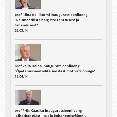
prof Riina Kallikormi inauguratsiooniloeng
"Reumaatiliste haiguste tähtsusest ja
tähendusest".
26.03.14
prof Vello Heina inauguratsiooniloeng
"Õpetamismeetodite seostest motivatsiooniga".
15.04.14
prof Priit Kaasiku inauguratsiooniloeng
"Lihaskoe plastilisus ja kohanemisvõime".