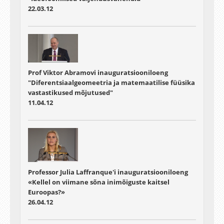
22.03.12
Prof Viktor Abramovi inauguratsiooniloeng
"Diferentsiaalgeomeetria ja matemaatilise füüsika
vastastikused mõjutused"
11.04.12
Professor Julia Laffranque'i inauguratsiooniloeng
«Kellel on viimane sõna inimõiguste kaitsel
Euroopas?»
26.04.12