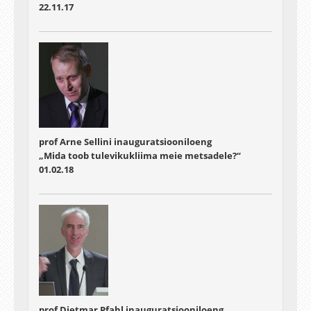
22.11.17
prof Arne Sellini inauguratsiooniloeng
„Mida toob tulevikukliima meie metsadele?“
01.02.18
prof Dietmar Pfahl inauguratsiooniloeng