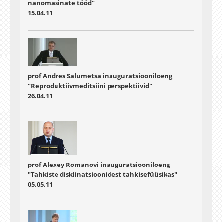
nanomasinate tööd"
15.04.11
prof Andres Salumetsa inauguratsiooniloeng
"Reproduktiivmeditsiini perspektiivid"
26.04.11
prof Alexey Romanovi inauguratsiooniloeng
"Tahkiste disklinatsioonidest tahkisefüüsikas"
05.05.11