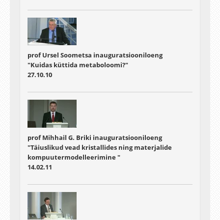
prof Ursel Soometsa inauguratsiooniloeng
"Kuidas küttida metaboloomi?"
27.10.10
prof Mihhail G. Briki inauguratsiooniloeng
"Täiuslikud vead kristallides ning materjalide
kompuutermodelleerimine "
14.02.11