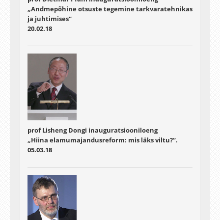
„Andmepõhine otsuste tegemine tarkvaratehnikas
ja juhtimises“
20.02.18
prof Lisheng Dongi inauguratsiooniloeng
„Hiina elamumajandusreform: mis läks viltu?“.
05.03.18