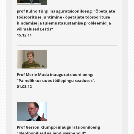
prof Kulno Türgi Inauguratsiooniloeng: "Õpetajate
töösoorituse juhtimine - õpetajate töösoorituse
hindamise ja tulemustasustamise probleemid ja
võimalused Eestis"
15.12.11
Prof Merle Muda inauguratsiooniloeng:
"Paindlikkus uues töölepingu seaduses".
01.03.12
Prof Gerson Klumppi inauguratsiooniloeng
"Ideofoonilised väljendusvahendid"