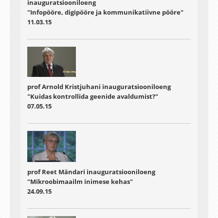
inauguratsiooniloeng
"Infopööre, digipööre ja kommunikatiivne pööre"
11.03.15
prof Arnold Kristjuhani inauguratsiooniloeng
"Kuidas kontrollida geenide avaldumist?"
07.05.15
prof Reet Mändari inauguratsiooniloeng
"Mikroobimaailm inimese kehas"
24.09.15