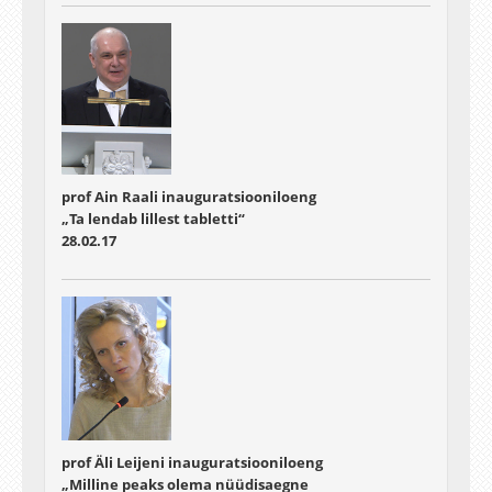
prof Ain Raali inauguratsiooniloeng
„Ta lendab lillest tabletti“
28.02.17
prof Äli Leijeni inauguratsiooniloeng
„Milline peaks olema nüüdisaegne