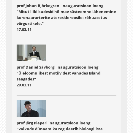
prof Johan Björkegreni inauguratsiooniloeng
"Mitut liiki kudesid hõlmav süsteemne lähenemine
koronaararterite ateroskleroosile: rõhuasetus
võrgustikele."
17.03.11
prof Daniel Sävborgi inauguratsiooniloeng
"Üleloomulikest motiividest vanades Islandi
saagades"
29.03.11
prof Jörg Pieperi inauguratsiooniloeng
"Valkude dünaamika reguleerib bioloogiliste