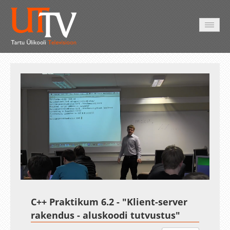
HOME
VIDEO
PHOTO
SERVICES
Auto
Loaded
:
Unmute
Esituskiirused
3.48%
C++ Praktikum 6.2 - "Klient-server
rakendus - aluskoodi tutvustus"