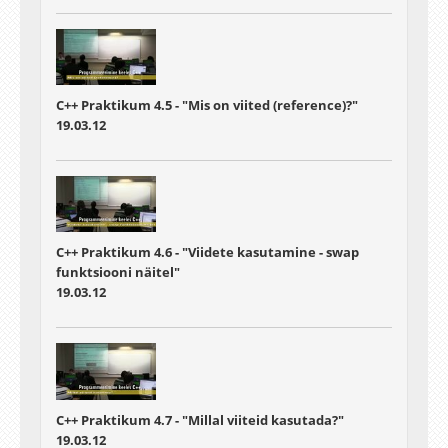
C++ Praktikum 4.5 - "Mis on viited (reference)?"
19.03.12
C++ Praktikum 4.6 - "Viidete kasutamine - swap
funktsiooni näitel"
19.03.12
C++ Praktikum 4.7 - "Millal viiteid kasutada?"
19.03.12