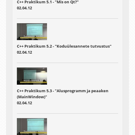
C++ Praktikum 5.1 - "Mis on Qt?"
02.04.12
C++ Praktikum 5.2 - "Koduülesannete tutvustus"
02.04.12
C++ Praktikum 5.3 - "Alusprogramm ja peaaken
(MainWindow)"
02.04.12