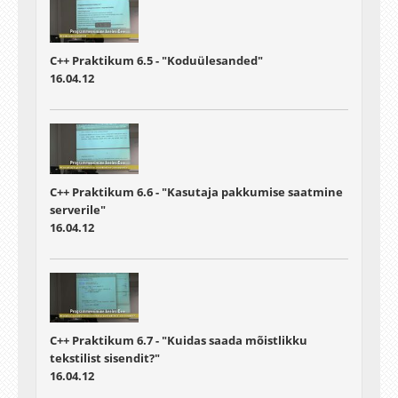
C++ Praktikum 6.5 - "Koduülesanded"
16.04.12
C++ Praktikum 6.6 - "Kasutaja pakkumise saatmine
serverile"
16.04.12
C++ Praktikum 6.7 - "Kuidas saada mõistlikku
tekstilist sisendit?"
16.04.12