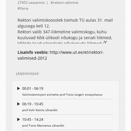
27452 vaatamist
rektori valimine
Varia
Rektori valimiskoosolek toimub TÜ aulas 31. mail
algusega kell 12.
Rektori valib 347-liikmeline valimiskogu, kuhu
kuuluvad kõik ülikooli nõukogu ja senati liikmed,
kõikide teaduskondade nõukogude liikmed ja
kõik ülikooli korralised professorid ning
Lisainfo veebis:
http://www.ut.ee/et/rektori-
juhtivteadurid. Valituks osutub kandidaat, kelle
valimised-2012
poolt hääletab vähemalt 174 valimiskogu liiget.
JÄRJEHOIDJAD
00:01 - 06:19
Valimiskomisjoni esimehe prof Toivo Leigeri sissejuhatus
06:19 - 10:45
prof Volli Kalmu sõnavõtt
10:45 - 14:24
prof Toivo Maimetsa sõnavõtt