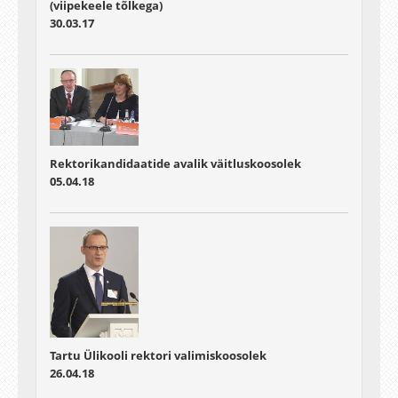
(viipekeele tõlkega)
30.03.17
Rektorikandidaatide avalik väitluskoosolek
05.04.18
Tartu Ülikooli rektori valimiskoosolek
26.04.18