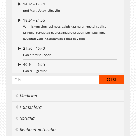
14:24 - 18:24
prof Mart Ustavi sõnavõtt
18:24 - 21:56
Valimiskomisjoni esimees palub kaamerameestel saalist
lahkuda, tutvustab hääletamisprotseduuri peensusi ning
kuulutab välja hääletamise esimese vooru
21:56 - 40:40
Hääletamise I voor
40:40 - 56:25
Häälte lugemine
(Seda viib läbi valimiskomisjon koosseisus:
esimees: Toivo Leiger, matemaatilise analüüsi professor,
liikmed: Anne Kull, süstemaatilise usuteaduse professor,
Medicina
Vahur Öpik, spordifüsioloogia professor,
Kalle Merusk, riigi- ja haldusõiguse professor,
Humaniora
Villu Uus, majandusteaduskonna üliõpilane)
56:25 - 58:04
Socialia
Valimiskomisjoni esimees loeb ette hääletamise I vooru
Realia et naturalia
tulemused. (teise vooru lähevad Volli Kalm ja Mart Ustav) ning
kuulutab välja hääletamise II vooru