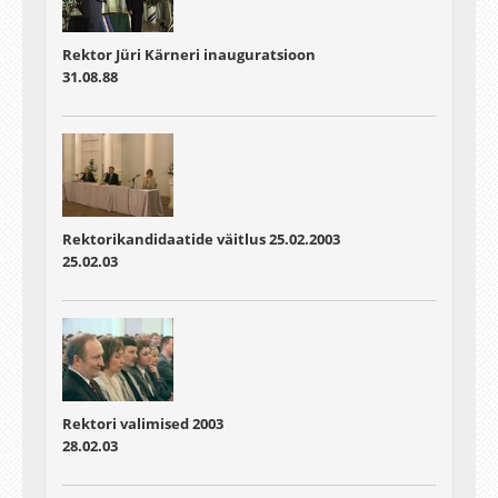
Kaljulaid
02:17:38 - 02:18:34
Rektor Jüri Kärneri inauguratsioon
prof Volli Kalmu lühisõnavõtt
31.08.88
02:18:34 - 02:19:38
Valimiskomisjoni esimees tänab rektorikandidaate, lilled,
koosolek kuulutatakse lõppenuks
02:19:38 - 02:26:33
Õnnitlused uuele rektorile
02:26:33 - 02:35:21
Rektorikandidaatide väitlus 25.02.2003
25.02.03
Esimene intervjuu ajakirjanikele
Rektori valimised 2003
28.02.03