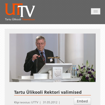
AVALEHT
VIDEOD
FOTOD
TEENUSED
Auto
Loaded
:
Unmute
Esituskiirused
0.21%
Tartu Ülikooli Rektori valimised
Embed
Klipi teostus: UTTV
31.05.2012