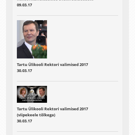
09.03.17
Tartu Ülikooli Rektori valimised 2017
30.03.17
Tartu Ülikooli Rektori valimised 2017
(viipekeele tõlkega)
30.03.17