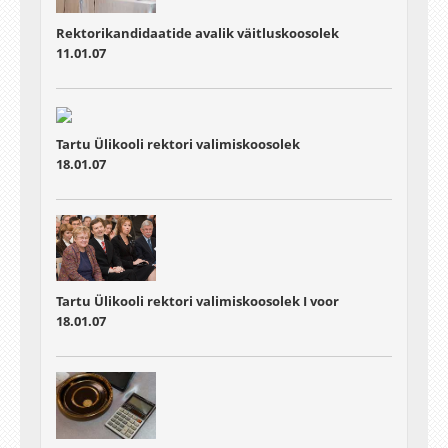
Rektorikandidaatide avalik väitluskoosolek
11.01.07
Tartu Ülikooli rektori valimiskoosolek
18.01.07
Tartu Ülikooli rektori valimiskoosolek I voor
18.01.07