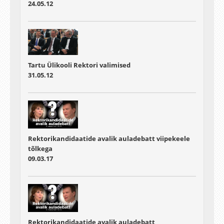
24.05.12
Tartu Ülikooli Rektori valimised
31.05.12
Rektorikandidaatide avalik auladebatt viipekeele
tõlkega
09.03.17
Rektorikandidaatide avalik auladebatt