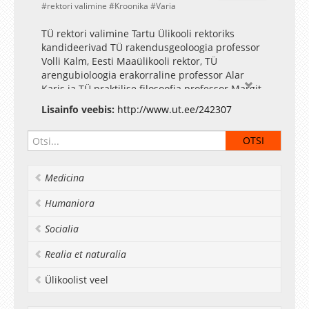
rektori valimine
Kroonika
Varia
TÜ rektori valimine Tartu Ülikooli rektoriks
kandideerivad TÜ rakendusgeoloogia professor
Volli Kalm, Eesti Maaülikooli rektor, TÜ
arengubioloogia erakorraline professor Alar
Karis ja TÜ praktilise filosoofia professor Margit
Sutrop. Tartu Ülikooli rektori valimiskomisjoni
Lisainfo veebis:
http://www.ut.ee/242307
kuuluvad vandeadvokaat ning TÜ kuratooriumi
esimees Jüri Raidla, kardioloogia professor Jaan
Eha, võrdleva poliitika professor Vello Pettai,
botaanika professor Meelis Pärtel ning
filosoofiateaduskonna üliõpilane Peep Käiss.
Medicina
Fotogalerii
Humaniora
Socialia
Realia et naturalia
Ülikoolist veel