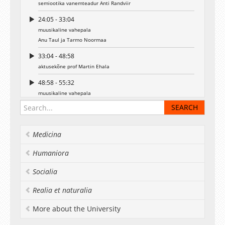
semiootika vanemteadur Anti Randviir
24:05 - 33:04
muusikaline vahepala
Anu Taul ja Tarmo Noormaa
33:04 - 48:58
aktusekõne prof Martin Ehala
48:58 - 55:32
muusikaline vahepala
Anu Taul ja Tarmo Noormaa
00:55:32 - 01:26:20
Diplomite kätteandmine
Medicina
01:26:20 - 01:29:51
Humaniora
Tänukõne lõpetajate esindajalt
Pikne Kama
Socialia
01:29:51 - 01:35:00
Realia et naturalia
Gaudeamus
More about the University