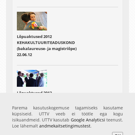
Lõpuaktused 2012
KEHAKULTUURITEADUSKOND
(bakalaureuse- ja magistriõpe)
22.06.12
Lõpuaktused 2012
Rektori vastuvõtt 2012.a. ülikooli kiitusega
lõpetanutele
Parema kasutuskogemuse tagamiseks kasutame
22.06.12
küpsiseid. UTTV veeb ei töötle ega kogu
isikuandmeid. UTTV kasutab
Google Analyticsi
teenust.
Loe lähemalt
andmekaitsetingimustest
.