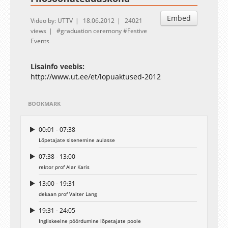
Embed
Video by: UTTV
18.06.2012
24021
views
graduation ceremony
Festive
Events
Lisainfo veebis:
http://www.ut.ee/et/lopuaktused-2012
BOOKMARK
00:01 - 07:38
Lõpetajate sisenemine aulasse
07:38 - 13:00
rektor prof Alar Karis
13:00 - 19:31
dekaan prof Valter Lang
19:31 - 24:05
Ingliskeelne pöördumine lõpetajate poole