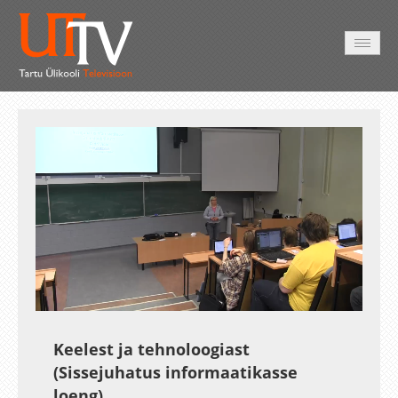
AVALEHT
VIDEOD
FOTOD
TEENUSED
Auto
Loaded
:
Unmute
Esituskiirused
1.90%
Keelest ja tehnoloogiast
(Sissejuhatus informaatikasse
loeng)