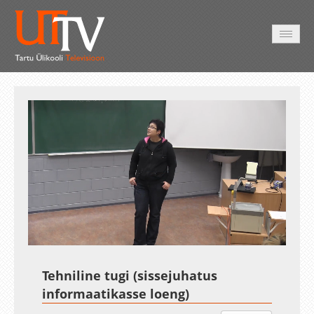
AVALEHT
VIDEOD
FOTOD
TEENUSED
Auto
Loaded
:
Unmute
Esituskiirused
1.06%
Tehniline tugi (sissejuhatus
informaatikasse loeng)