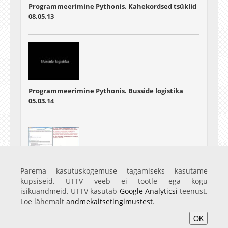
Programmeerimine Pythonis. Kahekordsed tsüklid
08.05.13
Programmeerimine Pythonis. Busside logistika
05.03.14
Programmeerimine Pythonis. Kontrolltöö
Parema kasutuskogemuse tagamiseks kasutame
16.04.14
küpsiseid. UTTV veeb ei töötle ega kogu
isikuandmeid. UTTV kasutab
Google Analyticsi
teenust.
Loe lähemalt
andmekaitsetingimustest
.
OK