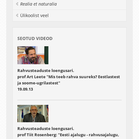
filosoofia ajaloo professor 2008. aastast.
Realia et naturalia
Fenomenoloogilise filosoofia (Edmund Husserl)
ja olemisajaloolise mõtlemise (Martin Heidegger)
Ülikoolist veel
ning kunsti loomuse uurimise kõrval on ta
põhjalikumalt teotsenud Eesti mõtteloo vallas,
olles kirjastuse "Ilmamaa" sarjas "Eesti
mõttelugu" esindatud köitega "Kõrb kasvab".
SEOTUD VIDEOD
Professor Matjus on olnud A. von Humboldti
Fondi (Bonn) stipendiaat (1984-1985, 1990-1991),
tõlkinud eesti keelde ka M. Heideggeri teoseid
("Sissejuhatus metafüüsikasse", "Kunstiteose
algupära").
Rahvusteaduste loengusari.
Moderaator
Vivian Bohl
prof Art Leete "Mis teeb rahva suureks? Eestlastest
Meediaedastusteenused - MIND Media
ja soome-ugrilastest"
19.09.13
Rahvusteaduste loengusari.
prof Tiit Rosenberg: "Eesti ajalugu - rahvusajalugu,