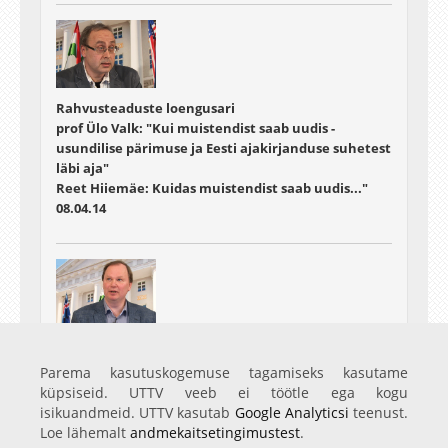
Rahvusteaduste loengusari
prof Ülo Valk: "Kui muistendist saab uudis -
usundilise pärimuse ja Eesti ajakirjanduse suhetest
läbi aja"
Reet Hiiemäe: Kuidas muistendist saab uudis..."
08.04.14
Rahvusteaduste loengusari
prof Karl Pajusalu: Kas on mitu eesti keelt?
Parema kasutuskogemuse tagamiseks kasutame
06.05.14
küpsiseid. UTTV veeb ei töötle ega kogu
isikuandmeid. UTTV kasutab
Google Analyticsi
teenust.
Loe lähemalt
andmekaitsetingimustest
.