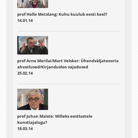
prof Helle Metslang: Kuhu kuulub eesti keel?
14.01.14
prof Arne Merilai/Mart Velsker: Ühendväljateooria
ahvatlused/Kirjandusloo vajadused
25.02.14
prof Juhan Maiste: Milleks eestlastele
kunstiajalugu?
18.03.14