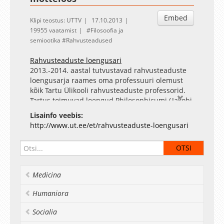
Embed
Klipi teostus: UTTV
17.10.2013
19955 vaatamist
Filosoofia ja
semiootika
Rahvusteadused
Rahvusteaduste loengusari
2013.-2014. aastal tutvustavad rahvusteaduste
loengusarja raames oma professuuri olemust
kõik Tartu Ülikooli rahvusteaduste professorid.
Tartus toimuvad loengud Philosophicumi (Jakobi
2) ringauditooriumis. Igale loengule järgneb
Lisainfo veebis:
aktiivne ühisosa - seminar, aruteluring, viktoriin,
http://www.ut.ee/et/rahvusteaduste-loengusari
filmivaatamine või midagi muud põnevat.
Mõistatusliku Eesti mõtteloo ülesandest "aru
andes" lähtutakse sellest, mis on olemas -
sarjast "Eesti mõttelugu" Tartu kirjastuse
Medicina
"Ilmamaa" väljaandes. Nõnda tähendaks see
üritust püsida keset Eesti mõtteloo teid ehk
Humaniora
ühtlasi üritust püsida avaramalt kui ainult
filosoofias. Ülo Matjus on Tartu Ülikooli filosoofia
Socialia
ajaloo professor alates 1992. aastast ning Eesti