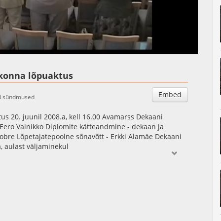
Auto
Esituskiirused
konna lõpuaktus
Embed
ud sündmused
 20. juunil 2008.a, kell 16.00 Avamarss Dekaani
Eero Vainikko Diplomite kätteandmine - dekaan ja
Tobre Lõpetajatepoolne sõnavõtt - Erkki Alamäe Dekaani
 aulast väljaminekul