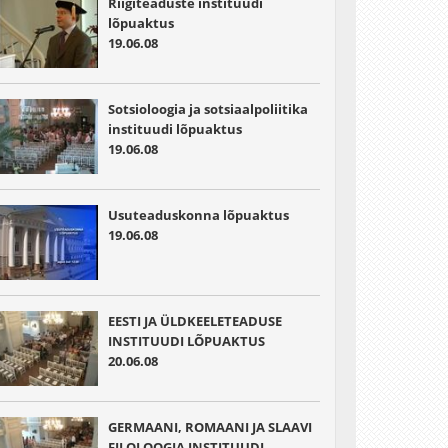
Riigiteaduste instituudi
lõpuaktus
19.06.08
Sotsioloogia ja sotsiaalpoliitika
instituudi lõpuaktus
19.06.08
Usuteaduskonna lõpuaktus
19.06.08
EESTI JA ÜLDKEELETEADUSE
INSTITUUDI LÕPUAKTUS
20.06.08
GERMAANI, ROMAANI JA SLAAVI
FILOLOOGIA INSTITUUDI