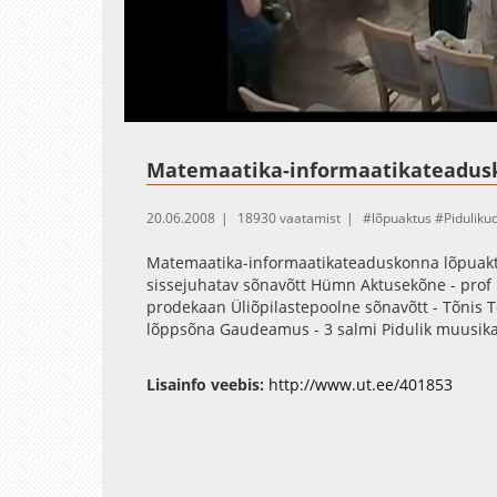
Loaded
:
Unmute
83.02%
Matemaatika-informaatikateadus
20.06.2008
18930 vaatamist
lõpuaktus
Pidulik
Matemaatika-informaatikateaduskonna lõpuaktus
sissejuhatav sõnavõtt Hümn Aktusekõne - prof 
prodekaan Üliõpilastepoolne sõnavõtt - Tõnis 
lõppsõna Gaudeamus - 3 salmi Pidulik muusika,
Lisainfo veebis:
http://www.ut.ee/401853