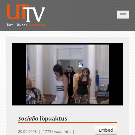
AVALEHT
VIDEOD
FOTOD
TEENUSED
Auto
Loaded
:
Unmute
Esituskiirused
92.82%
Socialia
lõpuaktus
Embed
20.06.2008
17731 vaatamist