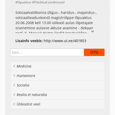
lõpuaktus
Pidulikud sündmused
Sotsiaalvaldkonna (õigus-, haridus-, majandus-,
sotsiaalteaduskond) magistriõppe lõpuaktus
20.06.2008 kell 13.00 ülikooli aulas lõpetajate
sisenemine aulasse aktuse avamine - dekaan
prof. K. Merusk Hümn lindilt tervituskõne
lõpetajatele - TÜ rektor prof. Alar Karis
Lisainfo veebis:
http://www.ut.ee/401853
tervituskõne lõpetajatele majandusteaduskonna
dekaan prof. Toomas Haldma magistridiplomite
kätteandmine (diplomid annavad kätte dekaanid
ja rektor) Õigusteaduskond (80 lõpetajat) dekaan
prof. Kalle Merusk Haridusteaduskond (70
Medicina
lõpetajat) dekaani kt. dots. Hasso Kukemelk
muusikaline vahepala Hale Bopp Singers
Humaniora
magistridiplomite kätteandmine
Majandusteaduskond (85 lõpetajat)- dekaan
Socialia
prof. Toomas Haldma Sotsiaalteaduskond (55
lõpetajat) dekaani kt. prof. Vello Andres Pettai
Realia et naturalia
muusikaline vahepala Hale Bopp Singers
Ülikoolist veel
lõpetaja sõnavõtt Liis Auväärt
(sotsiaalteaduskond) külaliste tervitused