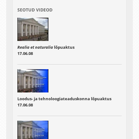
lõpetajatele Riigikohtu esimees Märt Rask
Gaudeamus lindilt
SEOTUD VIDEOD
Realia et naturalia
lõpuaktus
17.06.08
Loodus- ja tehnoloogiateaduskonna lõpuaktus
17.06.08