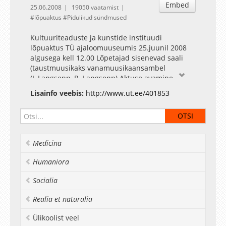
Embed
25.06.2008
19050 vaatamist
lõpuaktus
Pidulikud sündmused
Kultuuriteaduste ja kunstide instituudi
lõpuaktus TÜ ajaloomuuseumis 25.juunil 2008
algusega kell 12.00 Lõpetajad sisenevad saali
(taustmuusikaks vanamuusikaansambel
(L.Langsepp, R. Langsepp) Aktuse avamine
Prodekaan dotsent Anneli Saro Eesti Vabariigi
Lisainfo veebis:
http://www.ut.ee/401853
hümn Dekaani kõne FL dekaan professor Valter
Lang Tervitussõnad instituudi juhatajalt KU
juhataja prof Tiina Kirss Aktusekõne Professor
Jüri Talvet Muusikaline vahepala
vanamuusikaansamblilt Diplomite kätteandmine
Medicina
Muusikaline vahepala vanamuusikaansamblilt
Tänukõne lõpetajate esindajalt Gaudeamus
Humaniora
Lõppsõna Prodekaan dotsent Anneli Saro
Lõpetajad väljuvad
Socialia
Realia et naturalia
Ülikoolist veel