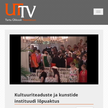
AVALEHT
VIDEOD
FOTOD
TEENUSED
Auto
Loaded
:
Unmute
Esituskiirused
82.15%
Kultuuriteaduste ja kunstide
instituudi lõpuaktus