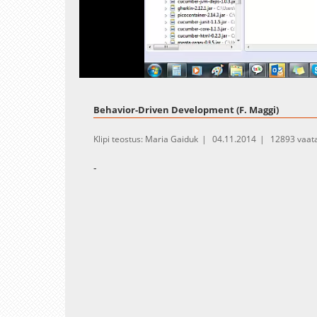
Loaded
:
Unmute
6.92%
Behavior-Driven Development (F. Maggi)
Klipi teostus: Maria Gaiduk
04.11.2014
12893 vaat
-