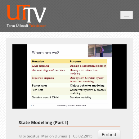
AVALEHT
VIDEOD
FOTOD
TEENUSED
Auto
Loaded
:
Unmute
Esituskiirused
1.64%
State Modelling
(Part I)
Embed
Klipi teostus: Marlon Dumas
03.02.2015