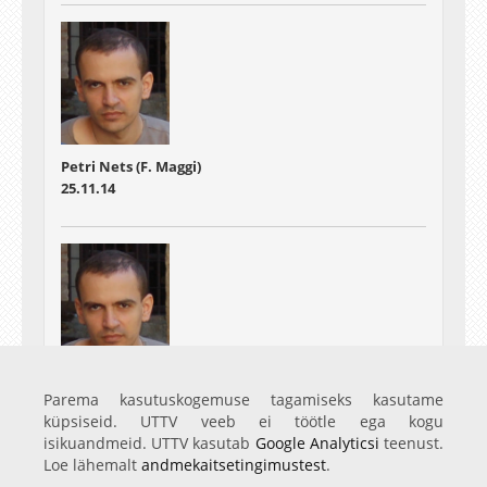
Petri Nets (F. Maggi)
25.11.14
Petri Nets (F. Maggi)
Parema kasutuskogemuse tagamiseks kasutame
02.12.14
küpsiseid. UTTV veeb ei töötle ega kogu
isikuandmeid. UTTV kasutab
Google Analyticsi
teenust.
Loe lähemalt
andmekaitsetingimustest
.