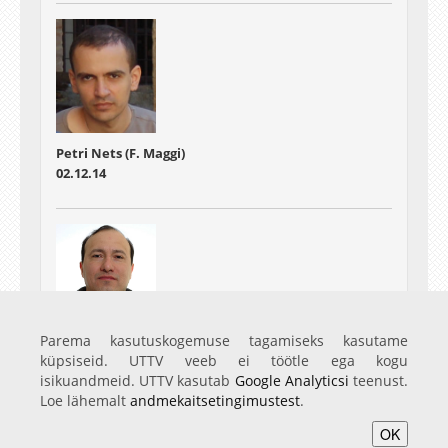
Petri Nets (F. Maggi)
02.12.14
State Modelling
(Part I)
Parema kasutuskogemuse tagamiseks kasutame
03.02.15
küpsiseid. UTTV veeb ei töötle ega kogu
isikuandmeid. UTTV kasutab
Google Analyticsi
teenust.
Loe lähemalt
andmekaitsetingimustest
.
OK