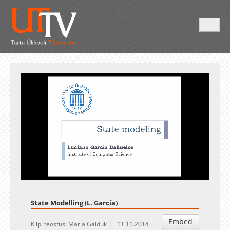
AVALEHT
VIDEOD
FOTOD
TEENUSED
Auto
Loaded
:
Unmute
Esituskiirused
2.28%
State Modelling (L. García)
Embed
Klipi teostus: Maria Gaiduk
11.11.2014