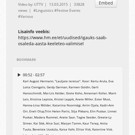
Embed
Video by: UTTV
13.03.2015
33828
views
Linguistics
Festive Events
Various
Lisainfo veebis:
https://www.hm.ee/et/uudised/igauks-saab-
osaleda-aasta-keeleteo-valimisel
BOOKMARK
00:52 - 02:57
Karl August Hermann, "Lauljate teretus". Koor: Kertu Arula, Eva
Lotta Ciemgalis, Geidy German, Karmen Goldin, Gerli
Hansschmidt, Mai-Liis Kelder, Grete Koho, Annemari Koller, Marit
Leis, Kristina Lepiste, Kristel Leppik, Anete Miller, Ester Must,
Hanna-Liisa Mölder, Katariina Noormägi, Airiin Ojala, Kadri-Ann
Orr, Eneli Olup,Triin Helen Pariis, Silja Pikkaro, Elin Puskar, Linnet
Puskar, Madera Rummel, Anete Saar, Tagne Seeder, Greete-Ly
Siimer, Kai Sikk, Alice Susi, Marjan Tamm, Kaur Terep, Anita
Tuula, Benelote Uusküla, Kaisa Vaht, Eliise Visk, Kateriine Visk.