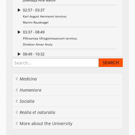
Juhendaja Hille Martin
02:57 - 03:37
Karl August Hermanni tervitus.
Martin Raudnagel
03:37 - 08:49
Põltsamaa Ühisgümnaasiumi tervitus.
Direktor Aimar Arula
08:49 - 10:32
August.Wilhelm Hupeli tervitus.
Andres Katte
10:32 - 15:38
Medicina
Haridus- ja Teadusministeeriumi tervitus.
Minister Jevgeni Ossinovski
Humaniora
15:38 - 21:51
Socialia
Siiri Sisask ja Peeter Volkonski, "Mis maa see on".
Solist Madera Rummel, saadavad Märt-Hendrik Olm ja Madis
Realia et naturalia
Orr.
Juhendaja Karmo Toome
More about the University
21:51 - 24:14