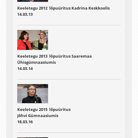
Keeletegu 2012 lõpuüritus Kadrina Keskkoolis
40:48 - 44:50
14.03.13
Kustas Kikerpuu ja Lasse Martenson, "Raud on kõva".
Poistekoor: Arles Glaser, Andre Jalajas, Mihkel Jukk, Aleksander-
Kristoffer Kaju, Tauri Kalmet, Kaimar Kangro, Taury Kiipus, Sten
Kundla, Mihkel Kuusik, Ranar Künnap, Ken-Janek Lember, Jakob
Vilhem Maikalu, Madis Miks, Karl Miller, Marek Must, Martin-
Kalev Musta, Allan Ojala, Mathias Orav, Koit Otsus, Aleks
Penijäinen, Aron Rohtla, Kiur Saar, Roger Saar, Richard Siniroht,
Keeletegu 2013 lõpuüritus Saaremaa
Martin Suursaar, Kevin Zäuram, Alvar Žukovitš, Remi Tõnisson,
Ühisgümnaasiumis
Rasmus Täht, Renee Vasar. Juhendaja Meeli Nõmme
14.03.14
44:50 - 47:30
Anu Röömel, "Härrasmees".
Aron Rohtla.
Juhendaja Meeli Nõmme
47:30 - 57:24
Keeletegu 2015 lõpuüritus
"Keeletegu 2014".
Jõhvi Gümnaasiumis
Jüri Valge
18.03.16
00:57:24 - 01:00:56
Erko Niit ja Debora Vaarandi,
"Ööviiul".