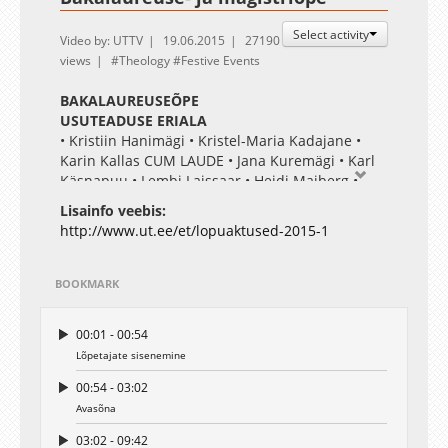
Select activity
Video by: UTTV
19.06.2015
27190
views
Theology
Festive Events
BAKALAUREUSEÕPE
USUTEADUSE ERIALA
• Kristiin Hanimägi • Kristel-Maria Kadajane •
Karin Kallas CUM LAUDE • Jana Kuremägi • Karl
Käsnapuu • Lembi Laissaar • Heidi Maiberg •
Elise Nemliher • Anneli Olep • Iti-Liis Orro • Riina
Lisainfo veebis:
Raudson • Marianne Torm-Johnson • Raul
http://www.ut.ee/et/lopuaktused-2015-1
Ukareda • •
MAGISTRIÕPE
USUTEADUSE ERIALA
• Kalle Rebane • Laura Tabun • •
BOOKMARK
RELIGIOONIUURINGUTE ERIALA
• Nele Dresen • Nikita Ivanov • Janek Järva CUM
00:01 - 00:54
LAUDE • Frank Jüris • Hille Krusberg • Mikk
Lõpetajate sisenemine
Tammik • Indrek Österman
Fotogalerii
00:54 - 03:02
Avasõna
03:02 - 09:42