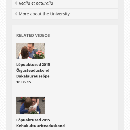
Realia et naturalia
Lõppsõna
00:58:58 - 01:00:43
More about the University
Gaudeamus
01:00:43 - 01:06:14
Kalli-kalli, musi-musi
RELATED VIDEOS
Lõpuaktused 2015
Õigusteaduskond
Bakalaureuseõpe
16.06.15
Lõpuaktused 2015
Kehakultuuriteaduskond