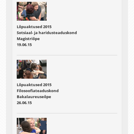
Lõpuaktused 2015
Sotsiaal- ja haridusteaduskond
Magistriõpe
19.06.15
Lõpuaktused 2015
Filosoofiateaduskond
Bakalaureuseõpe
26.06.15