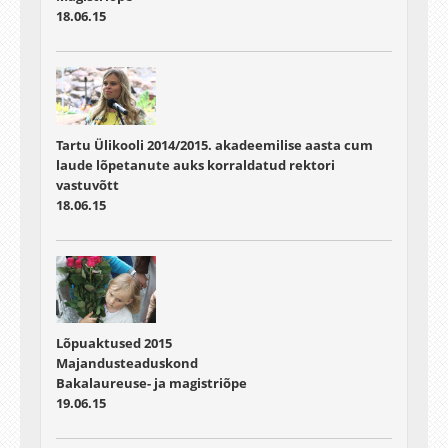
18.06.15
Tartu Ülikooli 2014/2015. akadeemilise aasta cum
laude lõpetanute auks korraldatud rektori
vastuvõtt
18.06.15
Lõpuaktused 2015
Majandusteaduskond
Bakalaureuse- ja magistriõpe
19.06.15