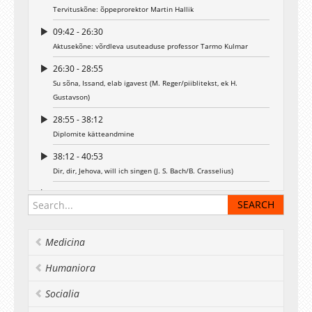
Tervituskõne: õppeprorektor Martin Hallik
09:42 - 26:30
Aktusekõne: võrdleva usuteaduse professor Tarmo Kulmar
26:30 - 28:55
Su sõna, Issand, elab igavest (M. Reger/piiblitekst, ek H.
Gustavson)
28:55 - 38:12
Diplomite kätteandmine
38:12 - 40:53
Dir, dir, Jehova, will ich singen (J. S. Bach/B. Crasselius)
40:53 - 48:04
EELK peapiiskop Urmas Viilma tervitus
48:04 - 55:19
Medicina
Lõpetajate sõnavõtt: Karin Kallas
Humaniora
55:19 - 58:20
Suvekoraal (W. Åhlén/C. D. af Wirsén, ek H. Põldmäe)
Socialia
58:20 - 58:58