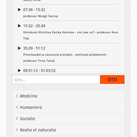
07:36 - 15:32
professor Margit Sutrop
15:32 - 35:39
Kliinikumi Kliinilise Eetika Komitee - mis see on? - professor Arvo
Tikk
35:39 - 51:12
Prioriteedid ja ressursid arstiabis - eetilised probleemid -
professor Tiina Talvik
00:51:12 - 01:03:52
Piiratud ressursid patsiendi pilgu läbi - Liina Lokko
01:03:52 - 01:24:25
Elu lõpp ja sellega seonduvad probleemid kliinilises praktikas
Medicina
Ravimatu haigus ja rasked otsused - Katrin Elmet
Humaniora
01:24:25 - 01:31:48
Sureva inimese ja tema pere toetamine - Naatan Haamer
Socialia
01:31:48 - 01:46:20
Realia et naturalia
Arstlik ringkaitse ja enesekaitse - Margus Ulst