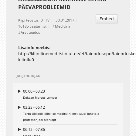
PÄEVAPROBLEEMID
Embed
Klipi teostus: UTTV
30.01.2017
16185 vaatamist
Medicina
Arstiteadus
Lisainfo veebis:
http://kliinilinemeditsiin.ut.ee/et/taiendusope/taiendusk
kliinik-0
JÄRJEHOIDJAD
00:00 - 03:23
Dekaan Margus Lember
03:23 - 06:12
Tartu Ülikooli kliinilise meditsiini instituudi juhataja
professor Joel Starkopf
06:12 - 07:36
Marje Oona