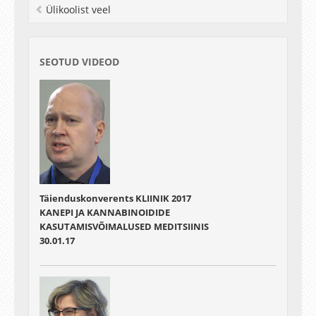
Ülikoolist veel
01:46:20 - 01:56:51
Kollegiaalsus ja meeskond - Tiina Freimann
01:56:51 - 02:14:29
SEOTUD VIDEOD
Diskussioon
Täienduskonverents KLIINIK 2017
KANEPI JA KANNABINOIDIDE
KASUTAMISVÕIMALUSED MEDITSIINIS
30.01.17