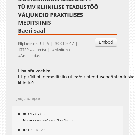
TÜ MV KLIINILISE TEADUSTÖÖ
VÄLJUNDID PRAKTILISES
MEDITSIINIS
Baeri saal
Embed
Klipi teostus: UTTV
30.01.2017
15720 vaatamist
Medicina
Arstiteadus
Lisainfo veebis:
http://kliinilinemeditsiin.ut.ee/et/taiendusope/taiendusk
kliinik-0
JÄRJEHOIDJAD
00:01 - 02:03
Moderaator: professor Alan Altraja
02:03 - 18:29