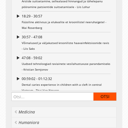
Arstide suitsetamine, sellealased hinnangud ja tähelepanu
pööramine patsientide suitsetamisele - Liis Lohur
18:29 - 30:57
Füüsiline aktiivsus ja elukvalite et kroonilistel neeruhaigetel -
Mai Rosenberg
30:57 - 47:08
Võimalused ja väljakutsed krooniliste haavainfektsioonide ravis
- Liis Saks
47:08 - 59:02
Uudsed tehnoloogiad raviainete vesilahustuvuse parandamiseks
- Kristian Semjonov
00:59:02 - 01:12:32
Dental caries experience in children with a cleft in central
Vietnam - Thai Van Nguyen
01:12:32 - 01:24:36
Oral health status of elderly Vietnamese - Minh Son Nguyen
Medicina
Humaniora