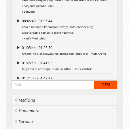
Lahendus vaagnapõhja funktsioonide taastamiseks - kas ainult
lihasjõust piisab? - Anu
Toonverk
00:46:40 - 01:05:44
Valu esinemine Parkinsoni tõvega patsientidel ning
füsioteraapia roll selle leevendamisel
- Kadri Medijainen
01:05:44 - 01:26:50
Krooniline alaseljavalu füsioterapeudi pilgu läbi - Mati Arend
01:26:50 - 01:41:03
Migreeni füsioterapeutiline käsitlus - Doris Vahtrik
01:41:03 - 01:47:17
Diskussioon
Medicina
Humaniora
Socialia