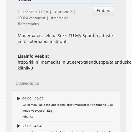
Embed
Klipi teostus: UTTV
31.01.2017
19324 vaatamist
Medicina
Arstiteadus
Moderaator: Jelena Sokk, TÜ MV Sporditeaduste
ja füsioteraapia instituut
Lisainfo veebis:
http://kliinilinemeditsiin.ut.ee/et/taiendusope/taiendusk
kliinik-0
JÄRJEHOIDJAD
00:00 - 26:06
Lülisamba kaelaosa anatoomilistest muutustest tingitud valu ja
muud vaevused - Ege
Johanson
26:06 - 46:40