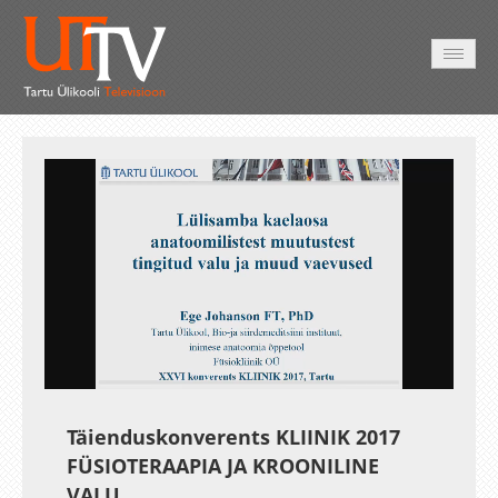
AVALEHT
VIDEOD
FOTOD
TEENUSED
Auto
Loaded
:
Unmute
Esituskiirused
0.27%
Täienduskonverents KLIINIK 2017
FÜSIOTERAAPIA JA KROONILINE
VALU