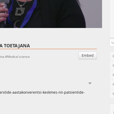
Auto
Esituskiirused
A TOETAJANA
Embed
ina
Medical science
arstide-aastakonverentsi-keskmes-nii-patsientide-