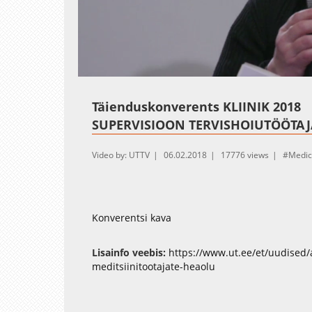
Loaded
:
Unmute
1.00%
Täienduskonverents KLIINIK 2018
SUPERVISIOON TERVISHOIUTÖÖTAJ
Video by: UTTV
06.02.2018
17776 views
Medic
Konverentsi kava
Lisainfo veebis:
https://www.ut.ee/et/uudised/
meditsiinitootajate-heaolu