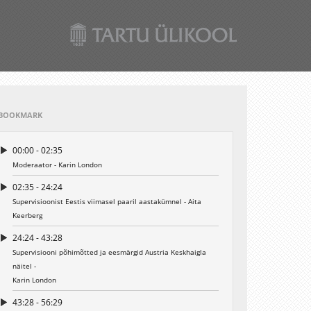
BOOKMARK
00:00 - 02:35
Moderaator - Karin London
02:35 - 24:24
Supervisioonist Eestis viimasel paaril aastakümnel - Aita
Keerberg
24:24 - 43:28
Supervisiooni põhimõtted ja eesmärgid Austria Keskhaigla
näitel -
Karin London
43:28 - 56:29