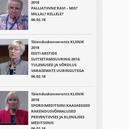
2018
PALLIATIIVNE RAVI – MIS?
MILLAL? KELLELE?
06.02.18
Täienduskonverents KLIINIK
2018
EESTI ARSTIDE
SUITSETAMISUURING 2014:
TULEMUSED JA VÕRDLUS
VARASEMATE UURINGUTEGA
06.02.18
Täienduskonverents KLIINIK
2018
SPORDIMEDITSIINI KAASAEGSED
RAKENDUSVÕIMALUSED
PREVENTIIVSES JA KLIINILISES
MEDITSIINIS
06.02.18