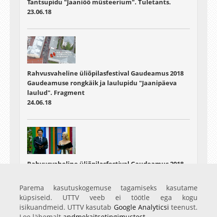
Tantsupidu "Jaaniöö müsteerium". Tuletants.
23.06.18
Rahvusvaheline üliõpilasfestival Gaudeamus 2018
Gaudeamuse rongkäik ja laulupidu "Jaanipäeva
laulud". Fragment
24.06.18
Rahvusvaheline üliõpilasfestival Gaudeamus 2018
Gaudeamuse rongkäik ja laulupidu "Jaanipäeva
laulud".
Parema kasutuskogemuse tagamiseks kasutame
24.06.18
küpsiseid. UTTV veeb ei töötle ega kogu
isikuandmeid. UTTV kasutab
Google Analyticsi
teenust.
Loe lähemalt
andmekaitsetingimustest
.