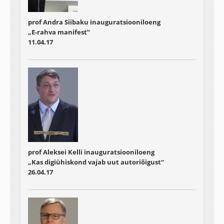
prof Andra Siibaku inauguratsiooniloeng
„E-rahva manifest“
11.04.17
prof Aleksei Kelli inauguratsiooniloeng
„Kas digiühiskond vajab uut autoriõigust“
26.04.17