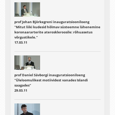
prof Johan Björkegreni inauguratsiooniloeng
"Mitut liiki kudesid hõlmav süsteemne lähenemine
koronaararterite ateroskleroosile: rõhuasetus
võrgustikele."
17.03.11
prof Daniel Sävborgi inauguratsiooniloeng
"Üleloomulikest motiividest vanades Islandi
saagades"
29.03.11