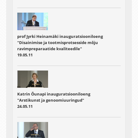
prof Jyrki Heinamäki inauguratsiooniloeng
"Disainimise ja tootmisprotsesside mõju
ravimpreparaatide kvaliteedile"
19.05.11
Katrin Õunapi inauguratsiooniloeng
"Arstikunst ja genoomiuuringud"
24.05.11