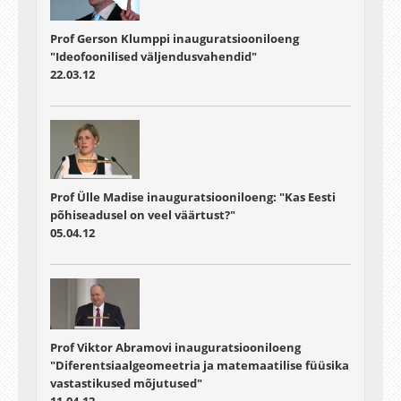
Prof Gerson Klumppi inauguratsiooniloeng
"Ideofoonilised väljendusvahendid"
22.03.12
Prof Ülle Madise inauguratsiooniloeng: "Kas Eesti
põhiseadusel on veel väärtust?"
05.04.12
Prof Viktor Abramovi inauguratsiooniloeng
"Diferentsiaalgeomeetria ja matemaatilise füüsika
vastastikused mõjutused"
11.04.12