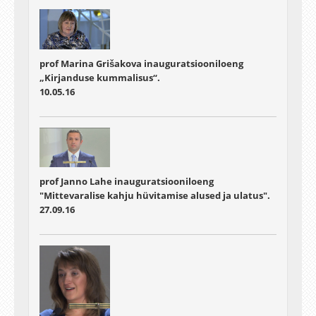
prof Marina Grišakova inauguratsiooniloeng
„Kirjanduse kummalisus“.
10.05.16
prof Janno Lahe inauguratsiooniloeng
"Mittevaralise kahju hüvitamise alused ja ulatus".
27.09.16