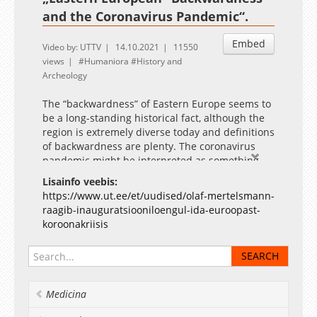
and the Coronavirus Pandemic“.
Embed
Video by: UTTV
14.10.2021
11550
views
Humaniora
History and
Archeology
The “backwardness” of Eastern Europe seems to
be a long-standing historical fact, although the
region is extremely diverse today and definitions
of backwardness are plenty. The coronavirus
pandemic might be interpreted as something
like a stress test for the state, institutions, and
Lisainfo veebis:
society. To a certain degree, success and failure
https://www.ut.ee/et/uudised/olaf-mertelsmann-
in this crisis are measurable. Because of several
raagib-inauguratsiooniloengul-ida-euroopast-
factors including the assumed superiority of
koroonakriisis
western institutions, one might expect the
eastern half of the continent to struggle more
with the pandemic than the western half.
However, up to today, the outcome is mixed.
Medicina