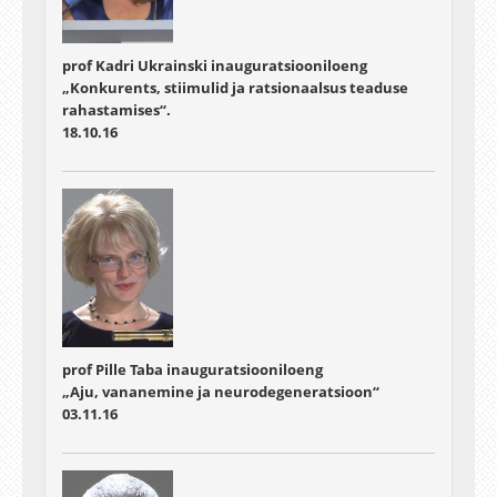
prof Kadri Ukrainski inauguratsiooniloeng
„Konkurents, stiimulid ja ratsionaalsus teaduse
rahastamises“.
18.10.16
prof Pille Taba inauguratsiooniloeng
„Aju, vananemine ja neurodegeneratsioon“
03.11.16