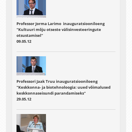
Professor Jorma Larimo inauguratsiooniloeng
"Kultuuri mõju otseste välisinvesteeringute
otsustamisel"
09.05.12
Professori Jaak Truu inauguratsiooniloeng
"Keskkonna- ja biotehnoloogia: uued võimalused
keskkonnaseisundi parandamiseks"
29.05.12