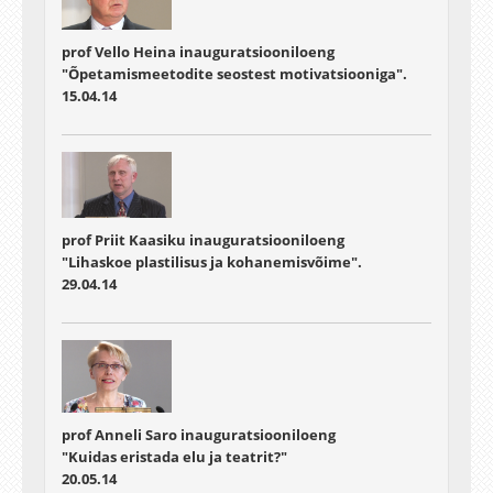
prof Vello Heina inauguratsiooniloeng
"Õpetamismeetodite seostest motivatsiooniga".
15.04.14
prof Priit Kaasiku inauguratsiooniloeng
"Lihaskoe plastilisus ja kohanemisvõime".
29.04.14
prof Anneli Saro inauguratsiooniloeng
"Kuidas eristada elu ja teatrit?"
20.05.14