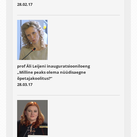
28.02.17
prof Äli Leijeni inauguratsiooniloeng
„Milline peaks olema nüüdisaegne
õpetajakoolitus?“
28.03.17