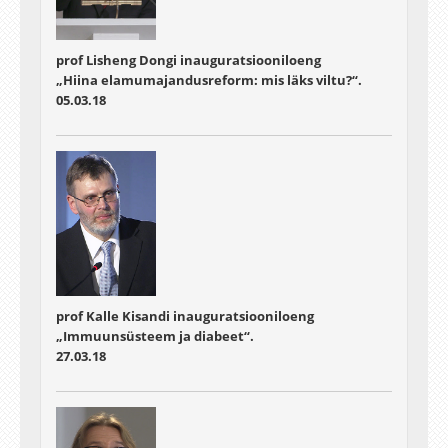
prof Lisheng Dongi inauguratsiooniloeng
„Hiina elamumajandusreform: mis läks viltu?“.
05.03.18
prof Kalle Kisandi inauguratsiooniloeng
„Immuunsüsteem ja diabeet“.
27.03.18