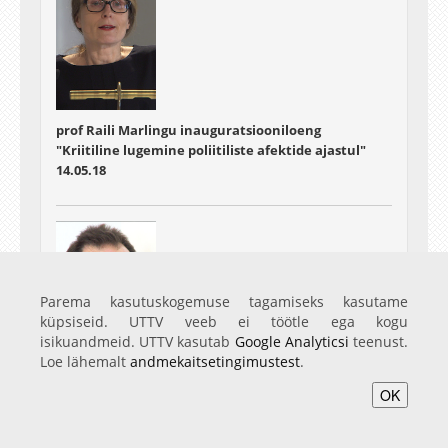
prof Raili Marlingu inauguratsiooniloeng
"Kriitiline lugemine poliitiliste afektide ajastul"
14.05.18
Parema kasutuskogemuse tagamiseks kasutame
küpsiseid. UTTV veeb ei töötle ega kogu
isikuandmeid. UTTV kasutab
Google Analyticsi
teenust.
Loe lähemalt
andmekaitsetingimustest
.
prof Luc van Doorslaeri inauguratsiooniloeng
OK
"Tõlketeaduse vahepealsus"
16.05.18