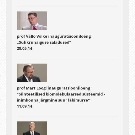
prof Vallo Volke inauguratsiooniloeng
„Suhkruhaiguse saladused“
28.05.14
prof Mart Loogi inauguratsiooniloeng
"Sünteetilised biomolekulaarsed süsteemid -
inimkonna järgmine suur läbimurre"
11.09.14