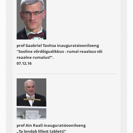
prof Gaabriel Tavitsa inauguratsiooniloeng
"Sooline võrdõiguslikkus - rumal reaalsus või
reaalne rumalus?".
07.12.16
prof Ain Raali inauguratsiooniloeng
„Ta lendab lillest tabletti“