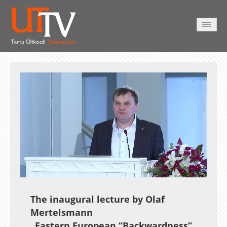
HOME
VIDEO
PHOTO
SERVICES
Auto
Loaded
:
Unmute
Esituskiirused
1.09%
The inaugural lecture by Olaf
Mertelsmann
„Eastern European “Backwardness”