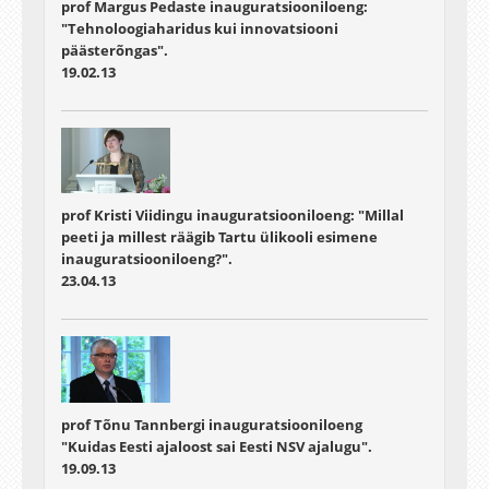
prof Margus Pedaste inauguratsiooniloeng:
"Tehnoloogiaharidus kui innovatsiooni
päästerõngas".
19.02.13
prof Kristi Viidingu inauguratsiooniloeng: "Millal
peeti ja millest räägib Tartu ülikooli esimene
inauguratsiooniloeng?".
23.04.13
prof Tõnu Tannbergi inauguratsiooniloeng
"Kuidas Eesti ajaloost sai Eesti NSV ajalugu".
19.09.13