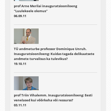
prof Arne Merilai inauguratsiooniloeng
"Luulekeele olemus"
06.09.11
TÜ andmeturbe professor Dominique Unruh.
Inauguratsiooniloeng: Kuidas tagada delikaatsete
andmete turvalisus ka tulevikus?
19.10.11
prof Triin Vihalemm. Inauguratsiooniloeng: Eesti
venelased kui võõrkeha või ressurss?
03.11.11