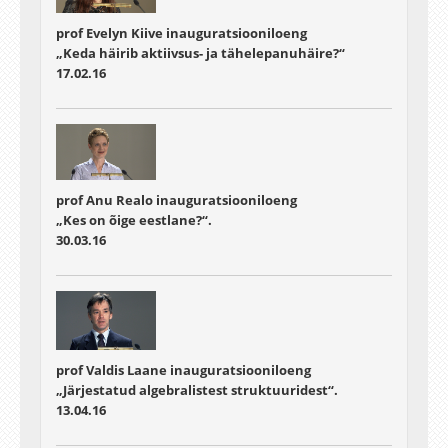
prof Evelyn Kiive inauguratsiooniloeng
„Keda häirib aktiivsus- ja tähelepanuhäire?“
17.02.16
prof Anu Realo inauguratsiooniloeng
„Kes on õige eestlane?“.
30.03.16
prof Valdis Laane inauguratsiooniloeng
„Järjestatud algebralistest struktuuridest“.
13.04.16