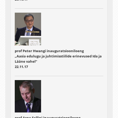
prof Peter Hwangi inauguratsiooniloeng
„Aasia edulugu ja juhtimisstiilide erinevused Ida ja
Lääne vahel“
22.11.17
prof Arne Sellini inauguratsiooniloeng