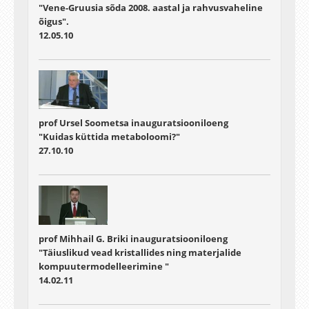
"Vene-Gruusia sõda 2008. aastal ja rahvusvaheline
õigus".
12.05.10
prof Ursel Soometsa inauguratsiooniloeng
"Kuidas küttida metaboloomi?"
27.10.10
prof Mihhail G. Briki inauguratsiooniloeng
"Täiuslikud vead kristallides ning materjalide
kompuutermodelleerimine "
14.02.11