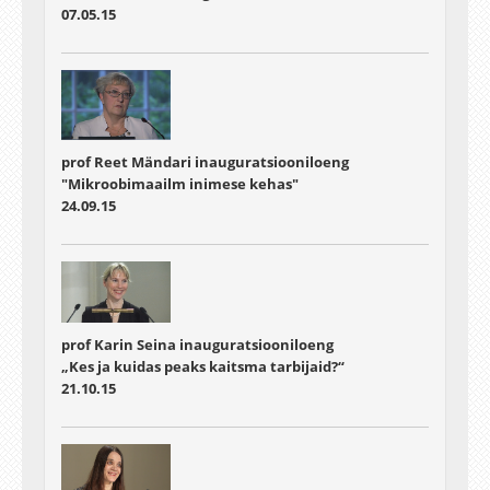
07.05.15
prof Reet Mändari inauguratsiooniloeng
"Mikroobimaailm inimese kehas"
24.09.15
prof Karin Seina inauguratsiooniloeng
„Kes ja kuidas peaks kaitsma tarbijaid?“
21.10.15