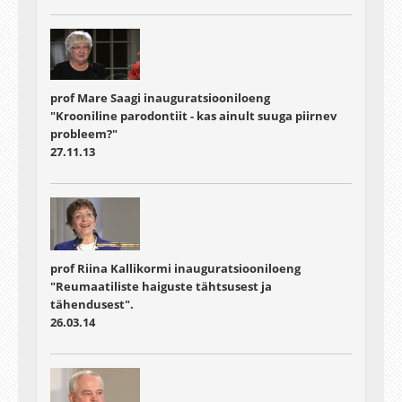
prof Mare Saagi inauguratsiooniloeng
"Krooniline parodontiit - kas ainult suuga piirnev
probleem?"
27.11.13
prof Riina Kallikormi inauguratsiooniloeng
"Reumaatiliste haiguste tähtsusest ja
tähendusest".
26.03.14