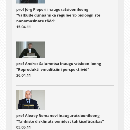
prof Jörg Pieperi inauguratsiooniloeng
"Valkude dünaamika reguleerib bioloogiliste
nanomasinate tööd"
15.04.11
prof Andres Salumetsa inauguratsiooniloeng
"Reproduktiivmeditsiini perspektiivid"
26.04.11
prof Alexey Romanovi inauguratsiooniloeng
"Tahkiste disklinatsioonidest tahkisefüüsikas"
05.05.11