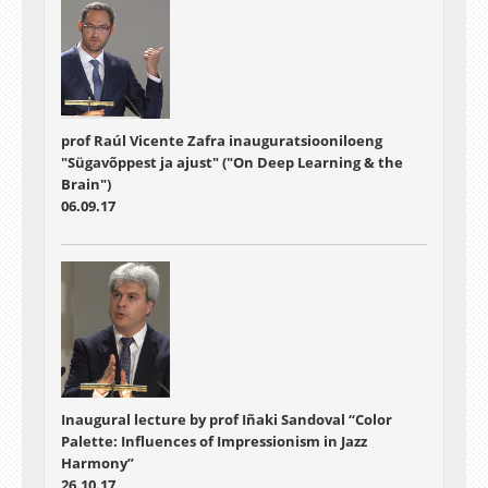
prof Raúl Vicente Zafra inauguratsiooniloeng
"Sügavõppest ja ajust" ("On Deep Learning & the
Brain")
06.09.17
Inaugural lecture by prof Iñaki Sandoval “Color
Palette: Influences of Impressionism in Jazz
Harmony”
26.10.17