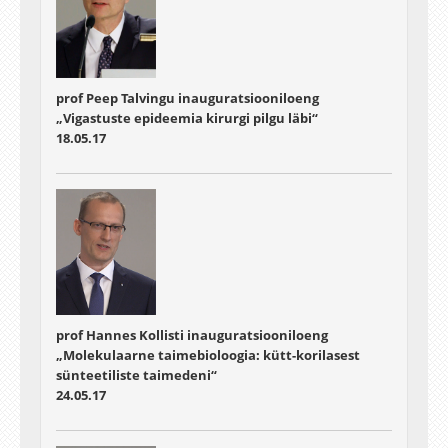
prof Peep Talvingu inauguratsiooniloeng
„Vigastuste epideemia kirurgi pilgu läbi“
18.05.17
prof Hannes Kollisti inauguratsiooniloeng
„Molekulaarne taimebioloogia: kütt-korilasest
sünteetiliste taimedeni“
24.05.17