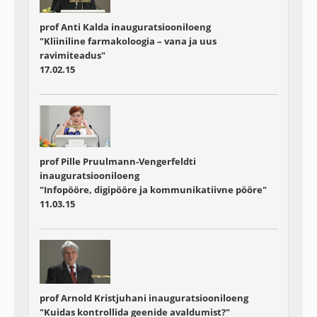
prof Anti Kalda inauguratsiooniloeng
"Kliiniline farmakoloogia – vana ja uus
ravimiteadus"
17.02.15
prof Pille Pruulmann-Vengerfeldti
inauguratsiooniloeng
"Infopööre, digipööre ja kommunikatiivne pööre"
11.03.15
prof Arnold Kristjuhani inauguratsiooniloeng
"Kuidas kontrollida geenide avaldumist?"