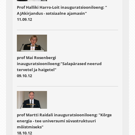
Prof Halliki Harro-Loit inauguratsiooniloeng: "
AJAkirjandus - sotsiaalne ajamasin"
11.09.12
prof Mai Rosenbergi
inauguratsiooniloeng:"Salapärased neerud
tervetel ja haigetel"
09.10.12
prof Martti Raidali inauguratsiooniloeng: "Kõrge
energia - tee universumi süvastruktuuri
mõistmiseks"
18.10.12