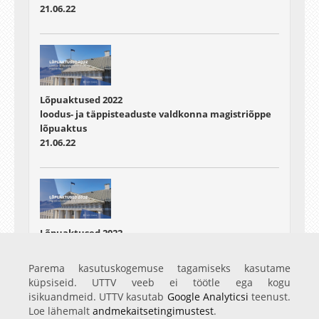
21.06.22
Lõpuaktused 2022
loodus- ja täppisteaduste valdkonna magistriõppe
lõpuaktus
21.06.22
Lõpuaktused 2022
õigusteaduskonna bakalaureuseõppe lõpuaktus
Tartus
Parema kasutuskogemuse tagamiseks kasutame
22.06.22
küpsiseid. UTTV veeb ei töötle ega kogu
isikuandmeid. UTTV kasutab
Google Analyticsi
teenust.
Loe lähemalt
andmekaitsetingimustest
.