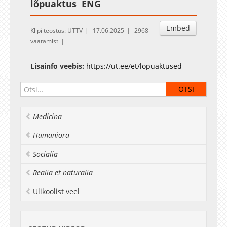
lõpuaktus ENG
Embed
Klipi teostus: UTTV
17.06.2025
2968
vaatamist
Lisainfo veebis:
https://ut.ee/et/lopuaktused
Medicina
Humaniora
Socialia
Realia et naturalia
Ülikoolist veel