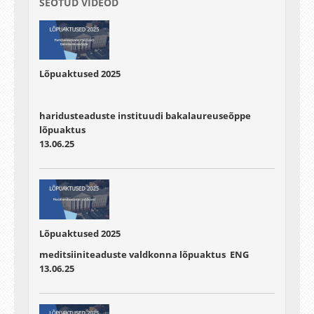
SEOTUD VIDEOD
Lõpuaktused 2025
haridusteaduste instituudi bakalaureuseõppe
lõpuaktus
13.06.25
Lõpuaktused 2025
meditsiiniteaduste valdkonna lõpuaktus ENG
13.06.25