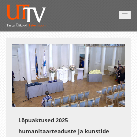
AVALEHT
VIDEOD
FOTOD
TEENUSED
Auto
Loaded
:
Unmute
Esituskiirused
0.43%
Lõpuaktused 2025
humanitaarteaduste ja kunstide