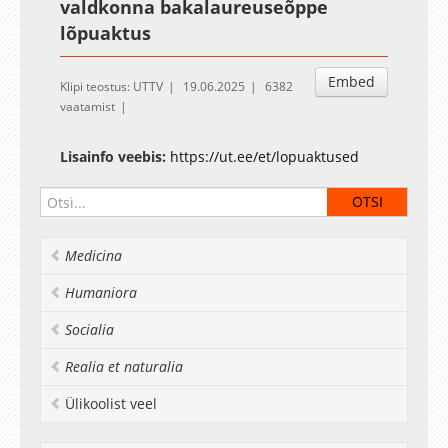
valdkonna bakalaureuseõppe
lõpuaktus
Embed
Klipi teostus: UTTV
19.06.2025
6382
vaatamist
Lisainfo veebis:
https://ut.ee/et/lopuaktused
Medicina
Humaniora
Socialia
Realia et naturalia
Ülikoolist veel