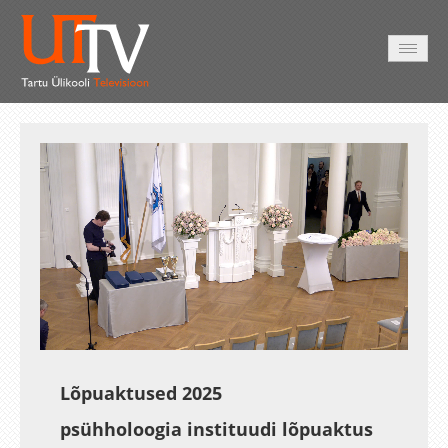
AVALEHT
VIDEOD
FOTOD
TEENUSED
Auto
Loaded
:
Unmute
Esituskiirused
0.34%
Lõpuaktused 2025
psühholoogia instituudi lõpuaktus