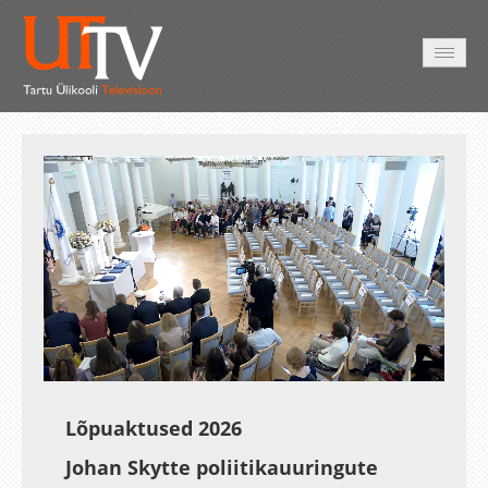
AVALEHT
VIDEOD
FOTOD
TEENUSED
Auto
Loaded
:
Unmute
Esituskiirused
0.55%
Lõpuaktused 2026
Johan Skytte poliitikauuringute