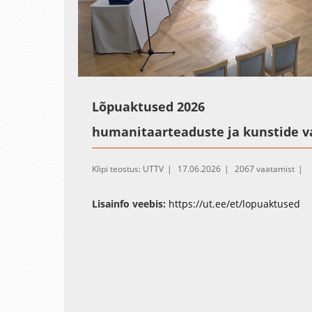
Loaded
:
Unmute
0.47%
Lõpuaktused 2026
humanitaarteaduste ja kunstide 
Klipi teostus: UTTV
17.06.2026
2067 vaatamist
Lisainfo veebis:
https://ut.ee/et/lopuaktused