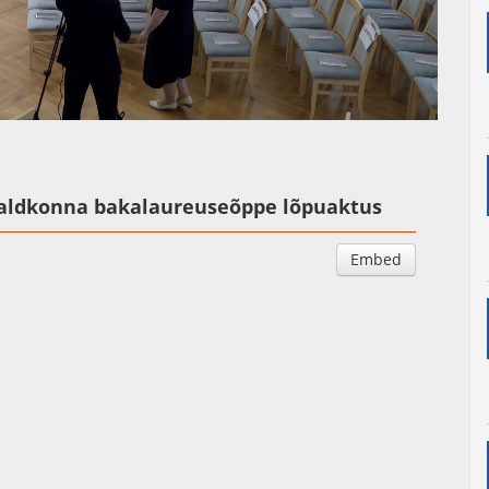
Auto
Esituskiirused
valdkonna bakalaureuseõppe lõpuaktus
Embed