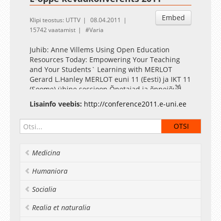
Embed
Klipi teostus: UTTV
08.04.2011
15742 vaatamist
Varia
Juhib: Anne Villems Using Open Education
Resources Today: Empowering Your Teaching
and Your Students` Learning with MERLOT
Gerard L.Hanley MERLOT euni 11 (Eesti) ja IKT 11
(Soome) ühine sessioon Õpetajad ja õppejõud
digitaalsete õppematerjalide loojatena:
Lisainfo veebis:
http://conference2011.e-uni.ee
uuringud, arendustegevus ja praktika Eesti kõrg-
ja kutsekoolides Mart Laanpere Tallinna Ülikool
SOMETU - Social Media on Learning - Learning
Network of Peers Finding New Skills on Net Era
Ville Venäläinen; Tarmo Toikkanen SOMETU
Medicina
Humaniora
Socialia
Realia et naturalia