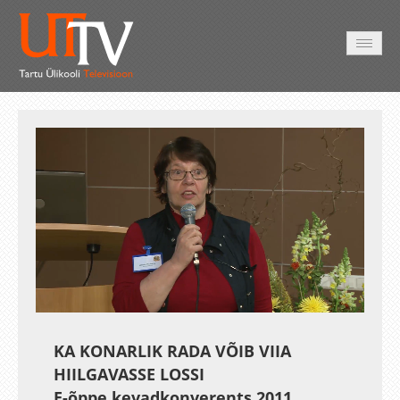
AVALEHT
VIDEOD
FOTOD
TEENUSED
Auto
Loaded
:
Unmute
Esituskiirused
1.04%
KA KONARLIK RADA VÕIB VIIA
HIILGAVASSE LOSSI
E-õppe kevadkonverents 2011