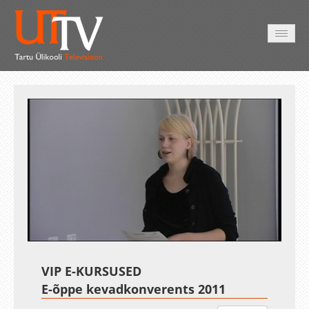
AVALEHT
VIDEOD
FOTOD
TEENUSED
Auto
Loaded
:
Unmute
Esituskiirused
1.93%
VIP E-KURSUSED
E-õppe kevadkonverents 2011