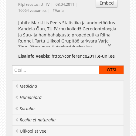
Embed
Klipi teostus: UTTV
08.04.2011
16064 vaatamist
Varia
Juhib: Mari-Liis Peets Statistika ja andmetöötlus
Kandela Õun, TÜ Pärnu kolledž Gerodontoloogia
ja Suu- ja hambahaiguste propedeutika Riina
Runnel, Tartu Ülikool Grupitöö tarkvara Varje
Tipp, Pärnumaa Kutsehariduskeskus
Lisainfo veebis:
http://conference2011.e-uni.ee
Medicina
Humaniora
Socialia
Realia et naturalia
Ülikoolist veel