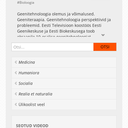
Bioloogia
Geenitehnoloogia olemus ja võimalused.
Geeniteraapia. Geenitehnoloogia perspektiivid ja
probleemid. Eesti Televisioon koostöös Eesti
Geenikeskuse ja Eesti Biokeskusega toob
ekraanile 10-osalise geenitehnoloogiat
tutvustava haridusliku saatesarja. Kümne
saatega antakse ülevaade rakubioloogiast,
molekulaargeneetikast, geneetika rakendamisest
meditsiinis, keskkonnakaitses ja
Medicina
põllumajanduses, saates esinevad mitmed
nimekad teadlased Tartu Ülikoolist ning
Humaniora
Keemilise ja Bioloogilise Füüsika Instituudist.
Socialia
Realia et naturalia
Ülikoolist veel
SEOTUD VIDEOD